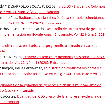
A Y DESARROLLO SOCIAL (V ECIDS),
V ECIDS - Encuentro Colombi
do: Vol. 21 Núm. 2 (2025): Entramado
astaño Ríos,
Radiografía de la reflexión ética contable colombiana:
mado: Vol. 22 Núm. 2 (2026): Entramado
ánchez, Cyndi Ospina-Garcia,
Desarrollo de un sistema de gestión 
s: implementación en Google Apps
,
Entramado: Vol. 22 Núm. 2 (202
 la diferencia: territorio, cuerpo y conflicto armado en Colombia
,
ado
rés Cruz-Rojas,
Tendencias teóricas y metodológicas relacionadas 
tramado: Vol. 22 Núm. 1 (2026): Entramado
r Ibagón, Karla Barría-Pezo,
La historia de conflictos violentos y su
a (re)pensar su valor formativo en el siglo XXI
,
Entramado: Vol. 22
 globales de la igualdad de género: Un análisis multivariante de
. 2 (2026): Entramado
gos-Cortés,
Dualidad del CEO y valor de la empresa: evidencia de
): Entramado