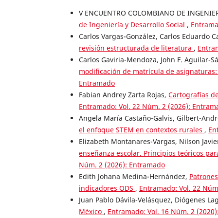
V ENCUENTRO COLOMBIANO DE INGENIERÍ
de Ingeniería y Desarrollo Social
,
Entrama
Carlos Vargas-González, Carlos Eduardo C
revisión estructurada de literatura
,
Entra
Carlos Gaviria-Mendoza, John F. Aguilar-S
modificación de matrícula de asignatura
Entramado
Fabian Andrey Zarta Rojas,
Cartografías de
Entramado: Vol. 22 Núm. 2 (2026): Entram
Angela María Castaño-Galvis, Gilbert-And
el enfoque STEM en contextos rurales
,
En
Elizabeth Montanares-Vargas, Nilson Javie
enseñanza escolar. Principios teóricos par
Núm. 2 (2026): Entramado
Edith Johana Medina-Hernández,
Patrones
indicadores ODS
,
Entramado: Vol. 22 Núm
Juan Pablo Dávila-Velásquez, Diógenes La
México
,
Entramado: Vol. 16 Núm. 2 (2020