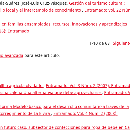
la-Suárez, José-Luis Cruz-Vásquez,
Gestión del turismo cultural:
lo local y el intercambio de conocimiento
,
Entramado: Vol. 22 Nú
 en familias ensambladas: recursos, innovaciones y aprendizajes
026): Entramado
1-10 de 68
Siguient
tud avanzada
para este artículo.
ollllo agrícola olvidado
,
Entramado: Vol. 3 Núm. 2 (2007): Entrama
ina caleña Una alternativa que debe aprovecharse
,
Entramado: V
nsforma Modelo básico para el desarrollo comunitario a través de la
corregimiento de La Elvira
,
Entramado: Vol. 4 Núm. 2 (2008):
in futuro caso, subsector de confecciones para ropa de bebé en Ca