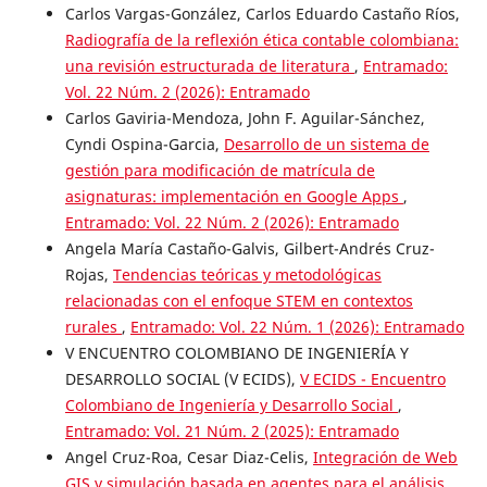
Carlos Vargas-González, Carlos Eduardo Castaño Ríos,
Radiografía de la reflexión ética contable colombiana:
una revisión estructurada de literatura
,
Entramado:
Vol. 22 Núm. 2 (2026): Entramado
Carlos Gaviria-Mendoza, John F. Aguilar-Sánchez,
Cyndi Ospina-Garcia,
Desarrollo de un sistema de
gestión para modificación de matrícula de
asignaturas: implementación en Google Apps
,
Entramado: Vol. 22 Núm. 2 (2026): Entramado
Angela María Castaño-Galvis, Gilbert-Andrés Cruz-
Rojas,
Tendencias teóricas y metodológicas
relacionadas con el enfoque STEM en contextos
rurales
,
Entramado: Vol. 22 Núm. 1 (2026): Entramado
V ENCUENTRO COLOMBIANO DE INGENIERÍA Y
DESARROLLO SOCIAL (V ECIDS),
V ECIDS - Encuentro
Colombiano de Ingeniería y Desarrollo Social
,
Entramado: Vol. 21 Núm. 2 (2025): Entramado
Angel Cruz-Roa, Cesar Diaz-Celis,
Integración de Web
GIS y simulación basada en agentes para el análisis