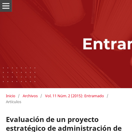
Inicio
/
Archivos
/
Vol. 11 Núm. 2 (2015): Entramado
/
Artículos
Evaluación de un proyecto
estratégico de administración de