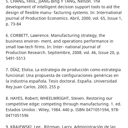
5. CHANG, Felix., JIANG Bing Y TANG, Nelson. The
development of intelligent decision support tools to aid the
design of flexible manu- facturing systems. In: International
Journal of Production Economics. Abril, 2000. vol. 65, Issue 1,
p. 73-84
6. CORBETT, Lawrence. Manufacturing strategy, the
business environ- ment, and operations performance in
small low-tech firms. In: Inter- national Journal of
Production Research. Septiembre, 2008. vol. 46, Issue 20, p.
5491-5513
7. DÍAZ, Eloísa. La estrategia de producción como estrategia
funcional: Una propuesta de configuraciones genéricas en
la industria española. Tesis doctoral. España. Universidad
Rey Juan Carlos. 2003. 255 p
8. HAYES, Robert; WHEELWRIGHT, Steven. Restoring our
competitive edge: competing through manufacturing. 1. ed.
Estados Unidos : Wiley, 1984. 440 p. ISBN 0471051594, 978-
0471051596
9. KRAJEWSKI, Lee., Ritzman, Larry. Administración de las