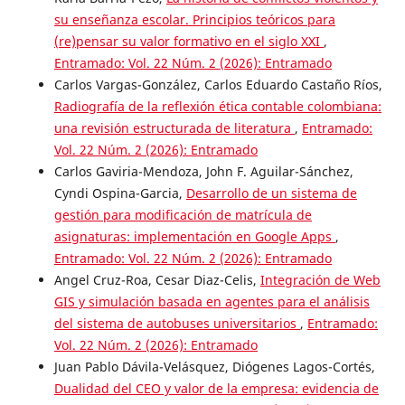
su enseñanza escolar. Principios teóricos para
(re)pensar su valor formativo en el siglo XXI
,
Entramado: Vol. 22 Núm. 2 (2026): Entramado
Carlos Vargas-González, Carlos Eduardo Castaño Ríos,
Radiografía de la reflexión ética contable colombiana:
una revisión estructurada de literatura
,
Entramado:
Vol. 22 Núm. 2 (2026): Entramado
Carlos Gaviria-Mendoza, John F. Aguilar-Sánchez,
Cyndi Ospina-Garcia,
Desarrollo de un sistema de
gestión para modificación de matrícula de
asignaturas: implementación en Google Apps
,
Entramado: Vol. 22 Núm. 2 (2026): Entramado
Angel Cruz-Roa, Cesar Diaz-Celis,
Integración de Web
GIS y simulación basada en agentes para el análisis
del sistema de autobuses universitarios
,
Entramado:
Vol. 22 Núm. 2 (2026): Entramado
Juan Pablo Dávila-Velásquez, Diógenes Lagos-Cortés,
Dualidad del CEO y valor de la empresa: evidencia de