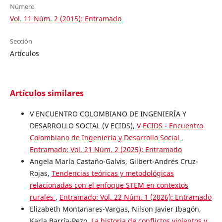
Número
Vol. 11 Núm. 2 (2015): Entramado
Sección
Artículos
Artículos similares
V ENCUENTRO COLOMBIANO DE INGENIERÍA Y
DESARROLLO SOCIAL (V ECIDS),
V ECIDS - Encuentro
Colombiano de Ingeniería y Desarrollo Social
,
Entramado: Vol. 21 Núm. 2 (2025): Entramado
Angela María Castaño-Galvis, Gilbert-Andrés Cruz-
Rojas,
Tendencias teóricas y metodológicas
relacionadas con el enfoque STEM en contextos
rurales
,
Entramado: Vol. 22 Núm. 1 (2026): Entramado
Elizabeth Montanares-Vargas, Nilson Javier Ibagón,
Karla Barría-Pezo,
La historia de conflictos violentos y