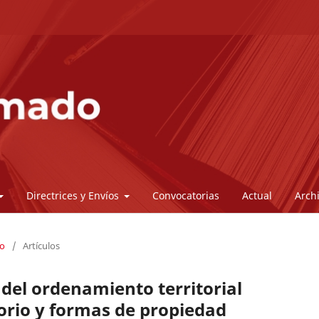
Directrices y Envíos
Convocatorias
Actual
Arch
do
/
Artículos
 del ordenamiento territorial
torio y formas de propiedad