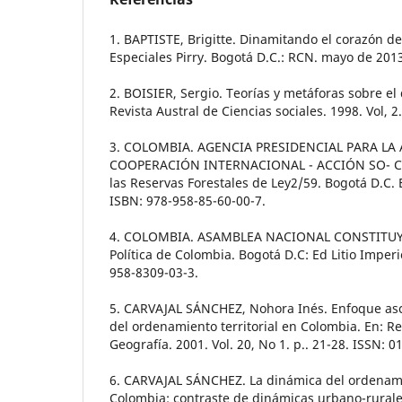
1. BAPTISTE, Brigitte. Dinamitando el corazón de l
Especiales Pirry. Bogotá D.C.: RCN. mayo de 201
2. BOISIER, Sergio. Teorías y metáforas sobre el d
Revista Austral de Ciencias sociales. 1998. Vol, 2
3. COLOMBIA. AGENCIA PRESIDENCIAL PARA LA 
COOPERACIÓN INTERNACIONAL - ACCIÓN SO- CIA
las Reservas Forestales de Ley2/59. Bogotá D.C. E
ISBN: 978-958-85-60-00-7.
4. COLOMBIA. ASAMBLEA NACIONAL CONSTITUYEN
Política de Colombia. Bogotá D.C: Ed Litio Imperi
958-8309-03-3.
5. CARVAJAL SÁNCHEZ, Nohora Inés. Enfoque as
del ordenamiento territorial en Colombia. En: R
Geografía. 2001. Vol. 20, No 1. p.. 21-28. ISSN: 0
6. CARVAJAL SÁNCHEZ. La dinámica del ordenamie
Colombia: contraste de dinámicas urbano-rurale