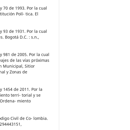
70 de 1993. Por la cual
itución Polí- tica. El
93 de 1931. Por la cual
. Bogotá D.C. : s.n.,
981 de 2005. Por la cual
eajes de las vías próximas
 Municipal, Sitior
al y Zonas de
1454 de 2011. Por la
to terri- torial y se
e Ordena- miento
go Civil de Co- lombia.
1294443151,