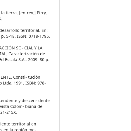
a tierra. [entrev.] Pirry.
3.
esarrollo territorial. En:
. p. 5-18. ISSN: 0718-1795.
ACCIÓN SO- CIAL Y LA
L. Caracterización de
d Escala S.A., 2009. 80 p.
TE. Consti- tución
o Ltda, 1991. ISBN: 978-
cendente y descen- dente
evista Colom- biana de
121-215X.
nto territorial en
s en la región me-