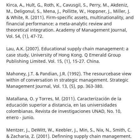
Kirca, A., Hult, G., Roth, K., Cavusgil, S., Perry, M., Akdeniz,
M., Deligonul, S., Mena, J., Pollitte, W., Hoppner, J., Miller, J.
& White, R. (2011). Firm-specific assets, multinationality, and
financial performance: a meta-analytic review and
theoretical integration. Academy of Management Journal,
Vol. 54, (1), 47-72.
Lau, A.K. (2007). Educational supply chain management: a
case study, University of Hong Kong. Q Emerald Group
Publishing Limited. Vol. 15, (1), 15-27. China.
Mahoney, J.T. & Pandian, J.R. (1992). The resourcebase view
within of conversation in strategic management. Strategic
Management Journal, Vol. 13, (5), pp. 363-380.
Matallana, O. y Torres, M. (2011). Caracterización de la
educación superior a distancia, en las universidades
colombianas. Revista de investigaciones UNAD, No. 10,
enero - junio.
Mentzer, J., DeWitt, W., Keebler, J., Min, S., Nix, N., Smith, C.
& Zacharia, Z. (2001). Definning supply chain management.