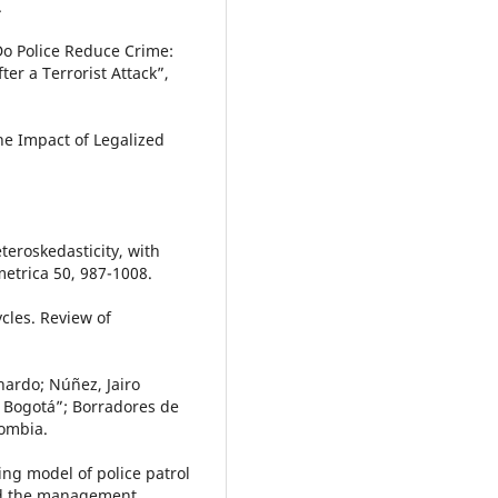
.
“Do Police Reduce Crime:
ter a Terrorist Attack”,
The Impact of Legalized
teroskedasticity, with
metrica 50, 987-1008.
cles. Review of
nardo; Núñez, Jairo
f Bogotá”; Borradores de
lombia.
ing model of police patrol
and the management