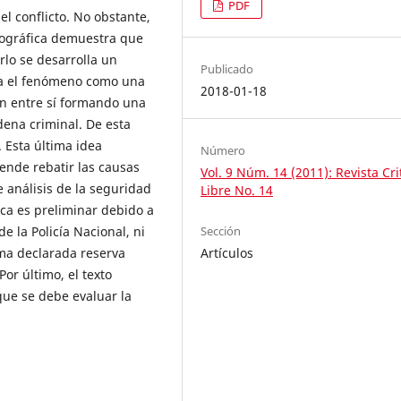
PDF
el conflicto. No obstante,
liográfica demuestra que
rlo se desarrolla un
Publicado
ca el fenómeno como una
2018-01-18
n entre sí formando una
dena criminal. De esta
 Esta última idea
Número
tende rebatir las causas
Vol. 9 Núm. 14 (2011): Revista Cri
e análisis de la seguridad
Libre No. 14
ca es preliminar debido a
Sección
e la Policía Nacional, ni
Artículos
ima declarada reserva
or último, el texto
que se debe evaluar la