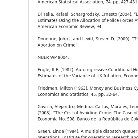
American Statistical Association, 74, pp. 427-431
Di Tella, Rafael; Schargrodsky, Ernesto (2004). 
Estimates Using the Allocation of Police Forces Af
American Economic Review, 94.
Donohue, John J. and Levitt, Steven D. (2000). “
Abortion on Crime”,
NBER WP 8004.
Engle, R.F. (1982). Autoregressive Conditional He
Estimates of the Variance of UK Inflation. Econo
Friedman, Milton (1963). Money and Business Cy
Economics and Statistics, 45, pp. 32-64.
Gaviria, Alejandro, Medina, Carlos; Morales, Leo
(2008). “The Cost of Avoiding Crime: The Case o
Economía No. 508, Banco de la República de Co
Green, Linda (1984). A multiple dispatch queuer
operations, Institute for operations research 