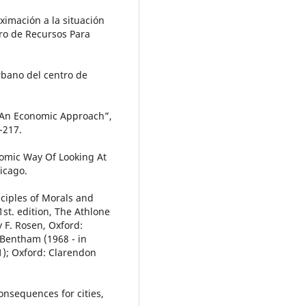
ximación a la situación
tro de Recursos Para
rbano del centro de
: An Economic Approach”,
-217.
nomic Way Of Looking At
icago.
nciples of Morals and
1st. edition, The Athlone
 F. Rosen, Oxford:
 Bentham (1968 - in
1); Oxford: Clarendon
consequences for cities,