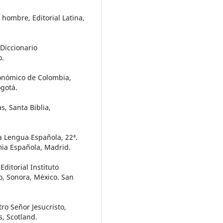
 hombre, Editorial Latina,
 Diccionario
o.
conómico de Colombia,
ogotá.
, Santa Biblia,
a Lengua Española, 22ª.
mia Española, Madrid.
Editorial Instituto
o, Sonora, México. San
ro Señor Jesucristo,
s, Scotland.