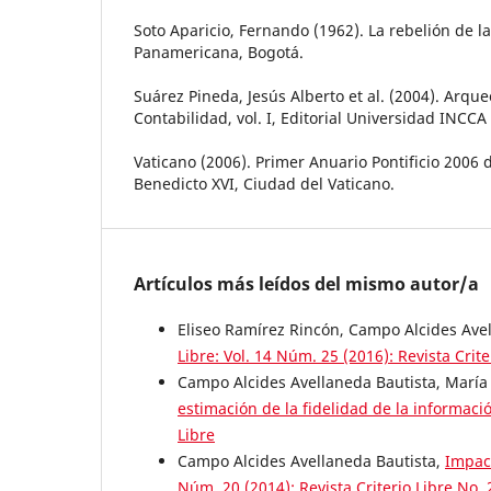
Soto Aparicio, Fernando (1962). La rebelión de las
Panamericana, Bogotá.
Suárez Pineda, Jesús Alberto et al. (2004). Arqueo
Contabilidad, vol. I, Editorial Universidad INCC
Vaticano (2006). Primer Anuario Pontificio 2006 
Benedicto XVI, Ciudad del Vaticano.
Artículos más leídos del mismo autor/a
Eliseo Ramírez Rincón, Campo Alcides Ave
Libre: Vol. 14 Núm. 25 (2016): Revista Crite
Campo Alcides Avellaneda Bautista, María 
estimación de la fidelidad de la informac
Libre
Campo Alcides Avellaneda Bautista,
Impact
Núm. 20 (2014): Revista Criterio Libre No. 