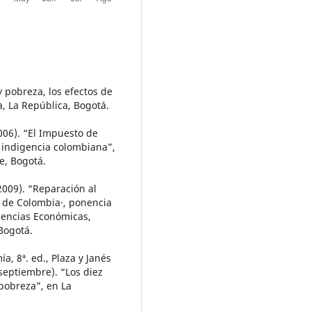
y pobreza, los efectos de
, La República, Bogotá.
2006). “El Impuesto de
a indigencia colombiana”,
re, Bogotá.
(2009). “Reparación al
a de Colombia·, ponencia
iencias Económicas,
Bogotá.
, 8ª. ed., Plaza y Janés
septiembre). “Los diez
 pobreza”, en La