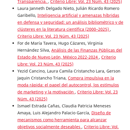
Transparencia.
,
Criterio Libre: Vol. 23 Núm. 43 (2025)
Laura Janneth Delgado Nieto, Julián Ricardo Romero
Garibello,
Inteligencia artificial y amenazas híbridas
en defensa y seguridad: un análisis bibliométrico y de
clústeres en la literatura científica (2000–2025)
,
Criterio Libre: Vol. 23 Núm. 43 (2025)
For de María Tavera, Hugo Cázares, Virginia
Hernández Silva,
Análisis de las Finanzas Públicas del
Estado de Nuevo León, México 2022-2024
,
Criterio
Libre: Vol. 23 Núm. 43 (2025)
Yezid Cancino, Laura Camila Cristancho Lara, Gerson
Jaquin Cristancho Triana,
Compra impulsiva en la
moda rápida: el papel del autocontrol, los estímulos
de marketing y la motivación
,
Criterio Libre: Vol. 23
Núm. 43 (2025)
Ismael Estrada Cañas, Claudia Patricia Meneses
Amaya, Luis Alejandro Palacio García,
Diseño de
mecanismos como herramienta para alcanzar
objetivos socialmente deseables
,
Criterio Libre: Vol.