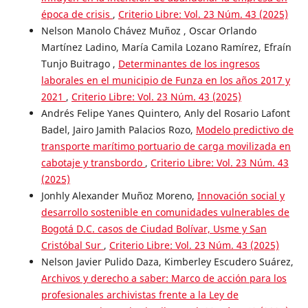
época de crisis
,
Criterio Libre: Vol. 23 Núm. 43 (2025)
Nelson Manolo Chávez Muñoz , Oscar Orlando
Martínez Ladino, María Camila Lozano Ramírez, Efraín
Tunjo Buitrago ,
Determinantes de los ingresos
laborales en el municipio de Funza en los años 2017 y
2021
,
Criterio Libre: Vol. 23 Núm. 43 (2025)
Andrés Felipe Yanes Quintero, Anly del Rosario Lafont
Badel, Jairo Jamith Palacios Rozo,
Modelo predictivo de
transporte marítimo portuario de carga movilizada en
cabotaje y transbordo
,
Criterio Libre: Vol. 23 Núm. 43
(2025)
Jonhly Alexander Muñoz Moreno,
Innovación social y
desarrollo sostenible en comunidades vulnerables de
Bogotá D.C. casos de Ciudad Bolívar, Usme y San
Cristóbal Sur
,
Criterio Libre: Vol. 23 Núm. 43 (2025)
Nelson Javier Pulido Daza, Kimberley Escudero Suárez,
Archivos y derecho a saber: Marco de acción para los
profesionales archivistas frente a la Ley de