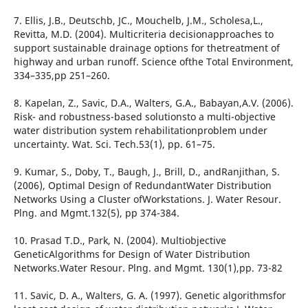
7. Ellis, J.B., Deutschb, JC., Mouchelb, J.M., Scholesa,L.,
Revitta, M.D. (2004). Multicriteria decisionapproaches to
support sustainable drainage options for thetreatment of
highway and urban runoff. Science ofthe Total Environment,
334–335,pp 251–260.
8. Kapelan, Z., Savic, D.A., Walters, G.A., Babayan,A.V. (2006).
Risk- and robustness-based solutionsto a multi-objective
water distribution system rehabilitationproblem under
uncertainty. Wat. Sci. Tech.53(1), pp. 61–75.
9. Kumar, S., Doby, T., Baugh, J., Brill, D., andRanjithan, S.
(2006), Optimal Design of RedundantWater Distribution
Networks Using a Cluster ofWorkstations. J. Water Resour.
Plng. and Mgmt.132(5), pp 374-384.
10. Prasad T.D., Park, N. (2004). Multiobjective
GeneticAlgorithms for Design of Water Distribution
Networks.Water Resour. Plng. and Mgmt. 130(1),pp. 73-82
11. Savic, D. A., Walters, G. A. (1997). Genetic algorithmsfor