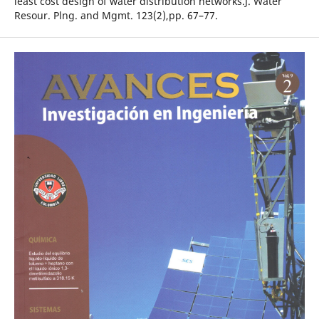
least cost design of water distribution networks.J. Water
Resour. Plng. and Mgmt. 123(2),pp. 67–77.