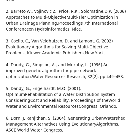
2. Barreto W., Vojinovic Z., Price, R.K., Solomatine,D.P. (2006)
Approaches to Multi-ObjectiveMulti-Tier Optimization in
Urban Drainage Planning.Proceedings 7th International
Conferenceon Hydroinformatics, Nice.
3. Coello, C., Van Veldhuizen, D. and Lamont, G.(2002)
Evolutionary Algorithms for Solving Multi-Objective
Problems. Kluwer Academic Publishers.New York.
4. Dandy, G., Simpson, A., and Murphy, L. (1996).An
improved genetic algorithm for pipe network
optimization.Water Resources Research, 32(2), pp.449–458.
5. Dandy, G., Engelhardt, M.O. (2001).
OptimumRehabilitation of a Water Distribution System
ConsideringCost and Reliability. Proceedings of theWorld
Water and Environmental ResourcesCongress. Orlando.
6. Dorn, J, Ranjithan, S. (2004). Generating UrbanWatershed
Management Alternatives Using EvolutionaryAlgorithms.
ASCE World Water Congress.