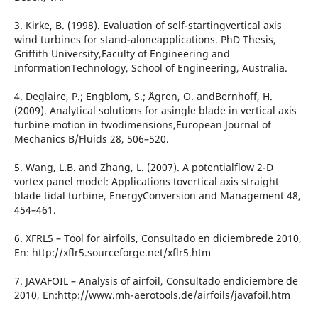
3. Kirke, B. (1998). Evaluation of self-startingvertical axis
wind turbines for stand-aloneapplications. PhD Thesis,
Griffith University,Faculty of Engineering and
InformationTechnology, School of Engineering, Australia.
4. Deglaire, P.; Engblom, S.; Ågren, O. andBernhoff, H.
(2009). Analytical solutions for asingle blade in vertical axis
turbine motion in twodimensions,European Journal of
Mechanics B/Fluids 28, 506–520.
5. Wang, L.B. and Zhang, L. (2007). A potentialflow 2-D
vortex panel model: Applications tovertical axis straight
blade tidal turbine, EnergyConversion and Management 48,
454–461.
6. XFRL5 – Tool for airfoils, Consultado en diciembrede 2010,
En: http://xflr5.sourceforge.net/xflr5.htm
7. JAVAFOIL – Analysis of airfoil, Consultado endiciembre de
2010, En:http://www.mh-aerotools.de/airfoils/javafoil.htm