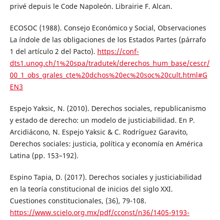
privé depuis le Code Napoleón. Librairie F. Alcan.
ECOSOC (1988). Consejo Económico y Social, Observaciones
La índole de las obligaciones de los Estados Partes (párrafo
1 del artículo 2 del Pacto).
https://conf-
dts1.unog.ch/1%20spa/tradutek/derechos_hum_base/cescr/
00_1_obs_grales_cte%20dchos%20ec%20soc%20cult.html#G
EN3
Espejo Yaksic, N. (2010). Derechos sociales, republicanismo
y estado de derecho: un modelo de justiciabilidad. En P.
Arcidiácono, N. Espejo Yaksic & C. Rodríguez Garavito,
Derechos sociales: justicia, política y economía en América
Latina (pp. 153–192).
Espino Tapia, D. (2017). Derechos sociales y justiciabilidad
en la teoría constitucional de inicios del siglo XXI.
Cuestiones constitucionales, (36), 79-108.
https://www.scielo.org.mx/pdf/cconst/n36/1405-9193-