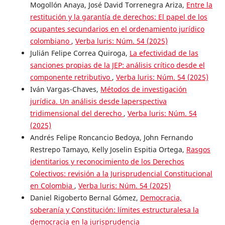
Mogollón Anaya, José David Torrenegra Ariza,
Entre la
restitución y la garantía de derechos: El papel de los
ocupantes secundarios en el ordenamiento jurídico
colombiano
,
Verba luris: Núm. 54 (2025)
Julián Felipe Correa Quiroga,
La efectividad de las
sanciones propias de la JEP: análisis crítico desde el
componente retributivo
,
Verba luris: Núm. 54 (2025)
Iván Vargas-Chaves,
Métodos de investigación
jurídica. Un análisis desde laperspectiva
tridimensional del derecho
,
Verba luris: Núm. 54
(2025)
Andrés Felipe Roncancio Bedoya, John Fernando
Restrepo Tamayo, Kelly Joselin Espitia Ortega,
Rasgos
identitarios y reconocimiento de los Derechos
Colectivos: revisión a la Jurisprudencial Constitucional
en Colombia
,
Verba luris: Núm. 54 (2025)
Daniel Rigoberto Bernal Gómez,
Democracia,
soberanía y Constitución: límites estructuralesa la
democracia en la jurisprudencia