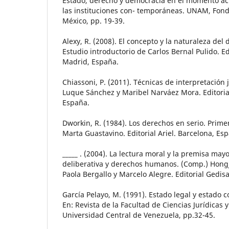
Estado, derecho y democracia en el momento actu
las instituciones con- temporáneas. UNAM, Fondo 
México, pp. 19-39.
Alexy, R. (2008). El concepto y la naturaleza del
Estudio introductorio de Carlos Bernal Pulido. Ed
Madrid, España.
Chiassoni, P. (2011). Técnicas de interpretación 
Luque Sánchez y Maribel Narváez Mora. Editoria
España.
Dworkin, R. (1984). Los derechos en serio. Prime
Marta Guastavino. Editorial Ariel. Barcelona, Es
_____ . (2004). La lectura moral y la premisa may
deliberativa y derechos humanos. (Comp.) Hongju,
Paola Bergallo y Marcelo Alegre. Editorial Gedis
García Pelayo, M. (1991). Estado legal y estado 
En: Revista de la Facultad de Ciencias Jurídicas y 
Universidad Central de Venezuela, pp.32-45.