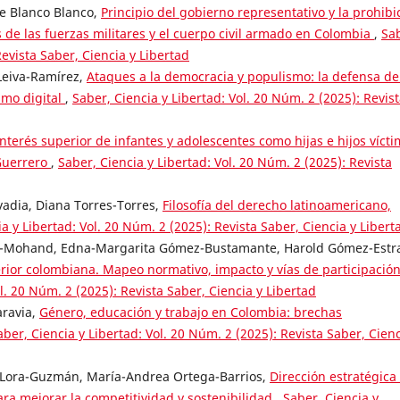
ne Blanco Blanco,
Principio del gobierno representativo y la prohibi
s de las fuerzas militares y el cuerpo civil armado en Colombia
,
Sa
Revista Saber, Ciencia y Libertad
Leiva-Ramírez,
Ataques a la democracia y populismo: la defensa de
smo digital
,
Saber, Ciencia y Libertad: Vol. 20 Núm. 2 (2025): Revis
interés superior de infantes y adolescentes como hijas e hijos víct
 Guerrero
,
Saber, Ciencia y Libertad: Vol. 20 Núm. 2 (2025): Revista
vadia, Diana Torres-Torres,
Filosofía del derecho latinoamericano,
a y Libertad: Vol. 20 Núm. 2 (2025): Revista Saber, Ciencia y Libert
-Mohand, Edna-Margarita Gómez-Bustamante, Harold Gómez-Estr
perior colombiana. Mapeo normativo, impacto y vías de participació
l. 20 Núm. 2 (2025): Revista Saber, Ciencia y Libertad
aravia,
Género, educación y trabajo en Colombia: brechas
aber, Ciencia y Libertad: Vol. 20 Núm. 2 (2025): Revista Saber, Cienc
. Lora-Guzmán, María-Andrea Ortega-Barrios,
Dirección estratégica
ara mejorar la competitividad y sostenibilidad
,
Saber, Ciencia y