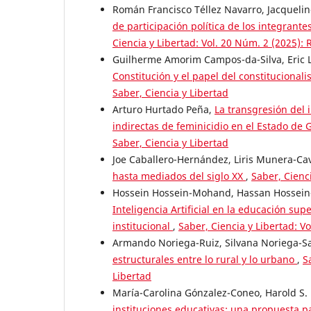
Román Francisco Téllez Navarro, Jacqueli
de participación política de los integrante
Ciencia y Libertad: Vol. 20 Núm. 2 (2025): 
Guilherme Amorim Campos-da-Silva, Eric 
Constitución y el papel del constitucionali
Saber, Ciencia y Libertad
Arturo Hurtado Peña,
La transgresión del 
indirectas de feminicidio en el Estado de
Saber, Ciencia y Libertad
Joe Caballero-Hernández, Liris Munera-Ca
hasta mediados del siglo XX
,
Saber, Cienci
Hossein Hossein-Mohand, Hassan Hossein
Inteligencia Artificial en la educación su
institucional
,
Saber, Ciencia y Libertad: Vo
Armando Noriega-Ruiz, Silvana Noriega-S
estructurales entre lo rural y lo urbano
,
S
Libertad
María-Carolina Gónzalez-Coneo, Harold S
instituciones educativas: una propuesta p