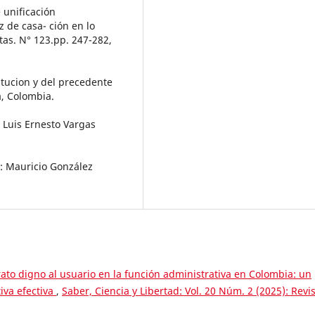
e unificación
z de casa- ción en lo
tas. N° 123.pp. 247-282,
titucion y del precedente
á, Colombia.
: Luis Ernesto Vargas
P: Mauricio González
rato digno al usuario en la función administrativa en Colombia: un
tiva efectiva
,
Saber, Ciencia y Libertad: Vol. 20 Núm. 2 (2025): Revi