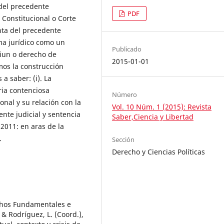
del precedente
PDF
 Constitucional o Corte
nta del precedente
ma jurídico como un
Publicado
iun o derecho de
2015-01-01
mos la construcción
 saber: (i). La
ria contenciosa
Número
onal y su relación con la
Vol. 10 Núm. 1 (2015): Revista
dente judicial y sentencia
Saber,Ciencia y Libertad
 2011: en aras de la
.
Sección
Derecho y Ciencias Políticas
echos Fundamentales e
 & Rodríguez, L. (Coord.),