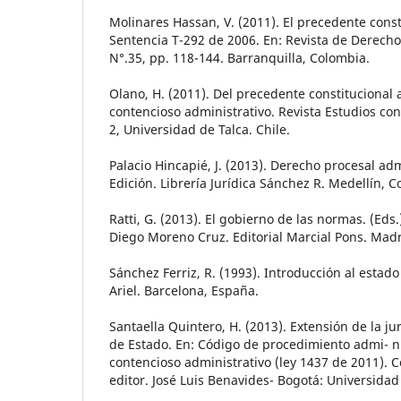
Molinares Hassan, V. (2011). El precedente consti
Sentencia T-292 de 2006. En: Revista de Derecho
N°.35, pp. 118-144. Barranquilla, Colombia.
Olano, H. (2011). Del precedente constitucional
contencioso administrativo. Revista Estudios cons
2, Universidad de Talca. Chile.
Palacio Hincapié, J. (2013). Derecho procesal adm
Edición. Librería Jurídica Sánchez R. Medellín, C
Ratti, G. (2013). El gobierno de las normas. (Ed
Diego Moreno Cruz. Editorial Marcial Pons. Madr
Sánchez Ferriz, R. (1993). Introducción al estado 
Ariel. Barcelona, España.
Santaella Quintero, H. (2013). Extensión de la j
de Estado. En: Código de procedimiento admi- nis
contencioso administrativo (ley 1437 de 2011).
editor. José Luis Benavides- Bogotá: Universida