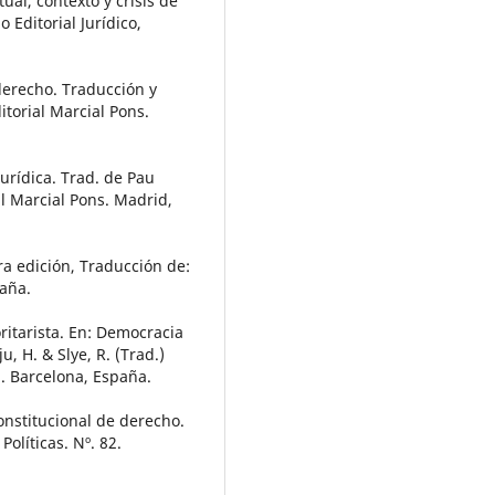
al, contexto y crisis de
Editorial Jurídico,
 derecho. Traducción y
itorial Marcial Pons.
jurídica. Trad. de Pau
l Marcial Pons. Madrid,
ra edición, Traducción de:
paña.
oritarista. En: Democracia
 H. & Slye, R. (Trad.)
a. Barcelona, España.
constitucional de derecho.
Políticas. Nº. 82.