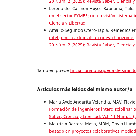
20 Núm. 2 (2025): Revista Saber, Ciencia y
Lorena del-Carmen Hoyos-Babilonia, Tuli
en el sector PYMES: una revisión sistemát
Ciencia y Libertad
Amalio-Segundo Otero-Tapia, Remedios Pi
inteligencia artificial: un nuevo horizont
20 Núm. 2 (2025): Revista Saber, Ciencia y
También puede
Iniciar una búsqueda de simili
Artículos más leídos del mismo autor/a
Maria Aydé Angarita Velandia, MAV, Flavio
Formación de ingenieros interdisciplinari
Saber, Ciencia y Libertad: Vol. 11 Núm. 2 (
Mauricio Barrera Mesa, MBM, Flavio Humbe
basado en proyectos colaborativos mediado