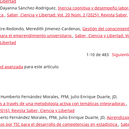
 Libertad
a Dayanna Sánchez-Rodríguez,
Inercia cognitiva y desempeño labor
ica
,
Saber, Ciencia y Libertad: Vol. 20 Núm. 2 (2025): Revista Saber,
tre-Redondo, Meredith Jimenez-Cardenas,
Gestión del conocimient
e para el emprendimiento universitario
,
Saber, Ciencia y Libertad: Vo
 Libertad
1-10 de 483
Siguient
tud avanzada
para este artículo.
 Humberto Fernández Morales, FFM, Julio Enrique Duarte, JD,
os a través de una metodología activa con temáticas integradoras
,
2016): Revista Saber, Ciencia y Libertad
rto Fernández Morales, FFM, Julio Enrique Duarte, JD,
Aprendizaj
s por TIC para el desarrollo de competencias en estadística
,
Sabe