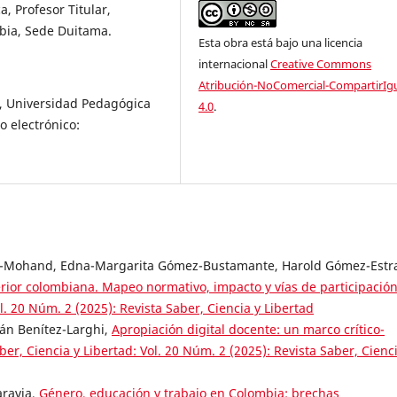
a, Profesor Titular,
bia, Sede Duitama.
Esta obra está bajo una licencia
internacional
Creative Commons
Atribución-NoComercial-CompartirIg
ar, Universidad Pedagógica
4.0
.
 electrónico:
-Mohand, Edna-Margarita Gómez-Bustamante, Harold Gómez-Estr
perior colombiana. Mapeo normativo, impacto y vías de participació
l. 20 Núm. 2 (2025): Revista Saber, Ciencia y Libertad
án Benítez-Larghi,
Apropiación digital docente: un marco crítico-
ber, Ciencia y Libertad: Vol. 20 Núm. 2 (2025): Revista Saber, Cienc
aravia,
Género, educación y trabajo en Colombia: brechas