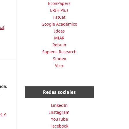
EconPapers
ERIH Plus
FatCat
Google Académico
ual
Ideas
MIAR
Rebuin
Sapiens Research
Sindex
VLex
ada,
Redes sociales
n
LinkedIn
Instagram
ia y
YouTube
Facebook