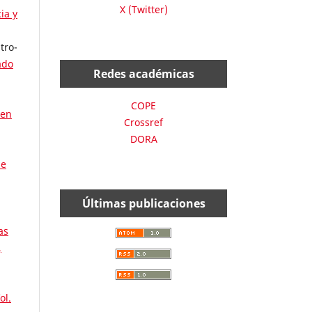
X (Twitter)
ia y
tro-
ado
Redes académicas
COPE
 en
Crossref
DORA
de
Últimas publicaciones
as
,
ol.