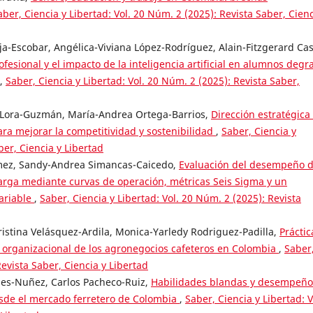
aber, Ciencia y Libertad: Vol. 20 Núm. 2 (2025): Revista Saber, Cienc
ja-Escobar, Angélica-Viviana López-Rodríguez, Alain-Fitzgerard Cas
ofesional y el impacto de la inteligencia artificial en alumnos degr
,
Saber, Ciencia y Libertad: Vol. 20 Núm. 2 (2025): Revista Saber,
. Lora-Guzmán, María-Andrea Ortega-Barrios,
Dirección estratégica
ara mejorar la competitividad y sostenibilidad
,
Saber, Ciencia y
ber, Ciencia y Libertad
mez, Sandy-Andrea Simancas-Caicedo,
Evaluación del desempeño 
arga mediante curvas de operación, métricas Seis Sigma y un
ariable
,
Saber, Ciencia y Libertad: Vol. 20 Núm. 2 (2025): Revista
istina Velásquez-Ardila, Monica-Yarledy Rodriguez-Padilla,
Práctic
o organizacional de los agronegocios cafeteros en Colombia
,
Saber
Revista Saber, Ciencia y Libertad
les-Nuñez, Carlos Pacheco-Ruiz,
Habilidades blandas y desempeño
esde el mercado ferretero de Colombia
,
Saber, Ciencia y Libertad: V