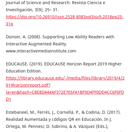
Journal of Science and Research: Revista Ciencia e
Investigación, 3(9), 25– 31.
https://doi.org/10.26910/issn.2528-8083vol3iss9.2018pp25-
31p
Dünser, A. (2008). Supporting Low Ability Readers with
Interactive Augmented Reality.
www.interactivemediainstitute.com
EDUCAUSE. (2019). EDUCAUSE Horizon Report 2019 Higher
Education Edition.
https://library.educause.edu/-/media/files/library/2019/4/2
019horizonreport.pdf?
la=en&hash=C8E8D444AF372E705FA1BF9D4FF0DD4CC6F0FD
D1
Estebaneel, M., Ferrés, J., Cornellá, P., & Codina, D. (2017).
Realidad Aumentada y códigos QR en Educación. In J.
Ortega, M. Pennesi, D. Sobrino, & A. Vázquez (Eds.),