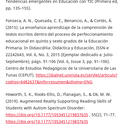
Tendencias emergentes en Educación con TIC (Primera ed,
pp. 135–155).
Fonseca, A. N., Quesada, C. E., Benancio, A., & Cortés, Á.
(2015). La enseñanza-aprendizaje de la comprensión de
textos escritos dentro del proceso de perfeccionamiento
educacional en quinto y sexto grados de la Educación
Primaria. In Didasc@lia: Didáctica y Educación, ISSN-e
22242643, Vol. 6, No. 3, 2015 (Ejemplar dedicado a: Julio-
Septiembre), págs. 91-106 (Vol. 6, Issue 3, pp. 91–106).
Centro de Estudios Pedagógicos de la Universitaria de Las
Tunas (CEPUT).
https://dialnet.unirioja.es/servlet/articulo?
codigo=6482637&info=resumen&idioma=ENG
Howorth, S. K., Rooks-Ellis, D., Flanagan, S., & Ok, M. W.
(2019). Augmented Reality Supporting Reading Skills of
Students with Autism Spectrum Disorder:
https://doi.org/10.1177/1053451219837635
, 55(2), 71–77.
https://doi.org/10.1177/1053451219837635