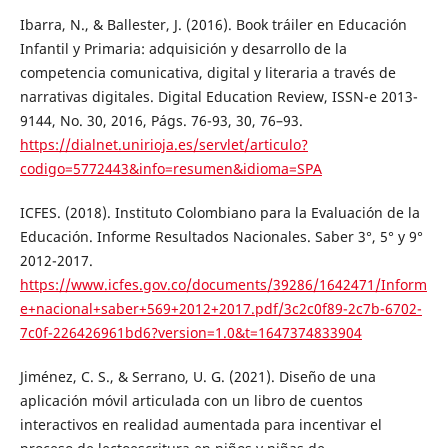
Ibarra, N., & Ballester, J. (2016). Book tráiler en Educación
Infantil y Primaria: adquisición y desarrollo de la
competencia comunicativa, digital y literaria a través de
narrativas digitales. Digital Education Review, ISSN-e 2013-
9144, No. 30, 2016, Págs. 76-93, 30, 76–93.
https://dialnet.unirioja.es/servlet/articulo?
codigo=5772443&info=resumen&idioma=SPA
ICFES. (2018). Instituto Colombiano para la Evaluación de la
Educación. Informe Resultados Nacionales. Saber 3°, 5° y 9°
2012-2017.
https://www.icfes.gov.co/documents/39286/1642471/Inform
e+nacional+saber+569+2012+2017.pdf/3c2c0f89-2c7b-6702-
7c0f-226426961bd6?version=1.0&t=1647374833904
Jiménez, C. S., & Serrano, U. G. (2021). Diseño de una
aplicación móvil articulada con un libro de cuentos
interactivos en realidad aumentada para incentivar el