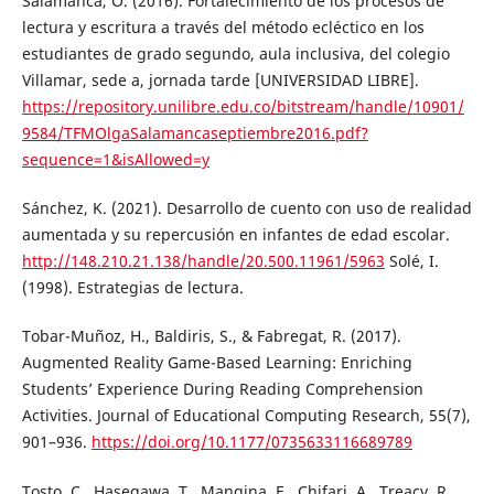
Salamanca, O. (2016). Fortalecimiento de los procesos de
lectura y escritura a través del método ecléctico en los
estudiantes de grado segundo, aula inclusiva, del colegio
Villamar, sede a, jornada tarde [UNIVERSIDAD LIBRE].
https://repository.unilibre.edu.co/bitstream/handle/10901/
9584/TFMOlgaSalamancaseptiembre2016.pdf?
sequence=1&isAllowed=y
Sánchez, K. (2021). Desarrollo de cuento con uso de realidad
aumentada y su repercusión en infantes de edad escolar.
http://148.210.21.138/handle/20.500.11961/5963
Solé, I.
(1998). Estrategias de lectura.
Tobar-Muñoz, H., Baldiris, S., & Fabregat, R. (2017).
Augmented Reality Game-Based Learning: Enriching
Students’ Experience During Reading Comprehension
Activities. Journal of Educational Computing Research, 55(7),
901–936.
https://doi.org/10.1177/0735633116689789
Tosto, C., Hasegawa, T., Mangina, E., Chifari, A., Treacy, R.,