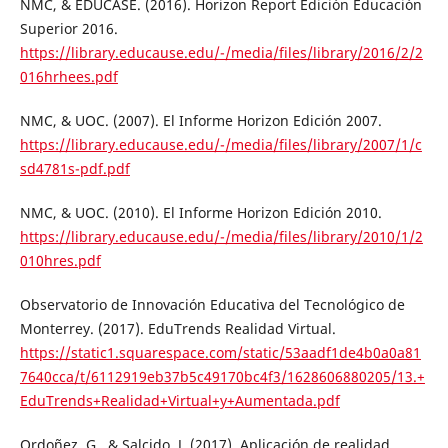
NMC, & EDUCASE. (2016). Horizon Report Edición Educación
Superior 2016.
https://library.educause.edu/-/media/files/library/2016/2/2
016hrhees.pdf
NMC, & UOC. (2007). El Informe Horizon Edición 2007.
https://library.educause.edu/-/media/files/library/2007/1/c
sd4781s-pdf.pdf
NMC, & UOC. (2010). El Informe Horizon Edición 2010.
https://library.educause.edu/-/media/files/library/2010/1/2
010hres.pdf
Observatorio de Innovación Educativa del Tecnológico de
Monterrey. (2017). EduTrends Realidad Virtual.
https://static1.squarespace.com/static/53aadf1de4b0a0a81
7640cca/t/6112919eb37b5c49170bc4f3/1628606880205/13.+
EduTrends+Realidad+Virtual+y+Aumentada.pdf
Ordoñez, G., & Salcido, J. (2017). Aplicación de realidad