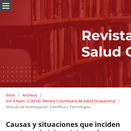
Inicio
/
Archivos
/
Vol. 4 Núm. 3 (2014): Revista Colombiana de Salud Ocupacional
/
Artículo de Investigación Científica o Tecnológica
Causas y situaciones que inciden