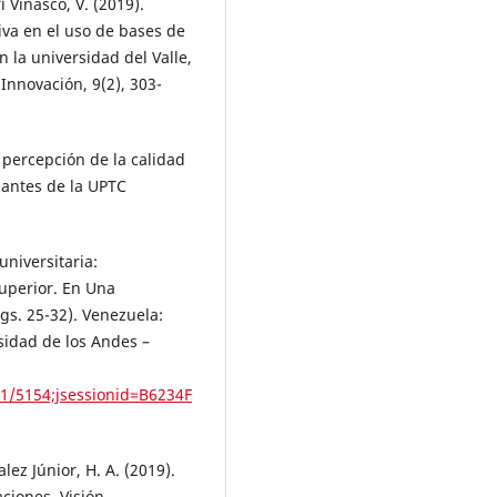
i Vinasco, V. (2019).
iva en el uso de bases de
 la universidad del Valle,
Innovación, 9(2), 303-
 percepción de la calidad
iantes de la UPTC
universitaria:
superior. En Una
gs. 25-32). Venezuela:
sidad de los Andes –
21/5154;jsessionid=B6234F
lez Júnior, H. A. (2019).
aciones. Visión