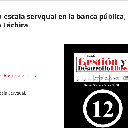
a escala servqual en la banca pública,
 Táchira
nlibre.12.2021.8717
cala Servqual,