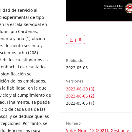
lidad de servicio al
no experimental de tipo
en la escala Servqual en
Municipio Cárdenas;
nario y una (1) oficina
pdf
s de ciento sesenta y
scientos ocho (208)
d de los cuestionarios es
Publicado
ronbach. Los resultados
2022-05-06
significación se
sición de los empleados.
Versiones
a fiabilidad, en la que
2023-06-20 (3)
vicio y el cumplimiento de
2023-06-06 (2)
dad. Finalmente, se puede
2022-05-06 (1)
vicio de cada una de las
asos, y se deduce que las
Número
rcepciones. Por tanto, se
Vol. 6 Núm. 12 (2021): Gestión y
ndo deficiencias para