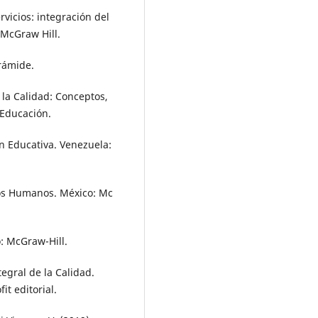
rvicios: integración del
 McGraw Hill.
irámide.
 la Calidad: Conceptos,
 Educación.
ón Educativa. Venezuela:
sos Humanos. México: Mc
: McGraw-Hill.
tegral de la Calidad.
it editorial.