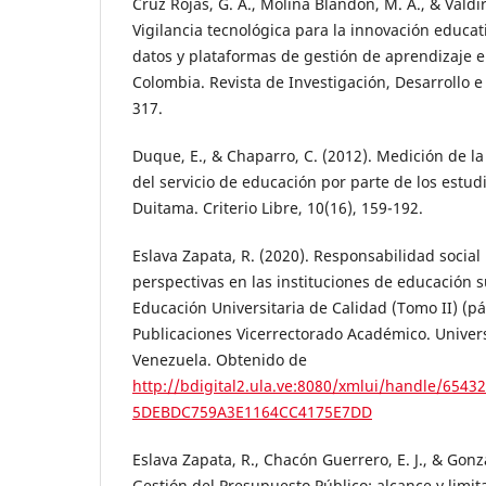
Cruz Rojas, G. A., Molina Blandón, M. A., & Valdir
Vigilancia tecnológica para la innovación educat
datos y plataformas de gestión de aprendizaje en
Colombia. Revista de Investigación, Desarrollo e 
317.
Duque, E., & Chaparro, C. (2012). Medición de la
del servicio de educación por parte de los estud
Duitama. Criterio Libre, 10(16), 159-192.
Eslava Zapata, R. (2020). Responsabilidad social 
perspectivas en las instituciones de educación 
Educación Universitaria de Calidad (Tomo II) (pá
Publicaciones Vicerrectorado Académico. Univer
Venezuela. Obtenido de
http://bdigital2.ula.ve:8080/xmlui/handle/6543
5DEBDC759A3E1164CC4175E7DD
Eslava Zapata, R., Chacón Guerrero, E. J., & Gonza
Gestión del Presupuesto Público: alcance y limit