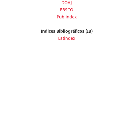
DOAJ
EBSCO
Publindex
Índices Bibliográficos (IB)
Latindex
Redalyc
REDIB
Otras Bases Bibliográficas
Actualidad Iberoamericana
BASE
DOTEC
EconPapers
ERIH Plus
FatCat
Google Académico
Ideas
MIAR