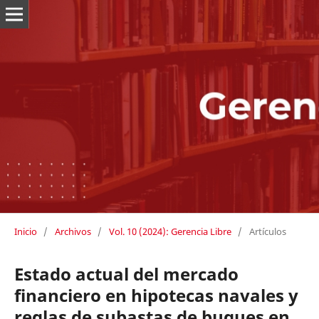
Inicio
/
Archivos
/
Vol. 10 (2024): Gerencia Libre
/
Artículos
Estado actual del mercado
financiero en hipotecas navales y
reglas de subastas de buques en