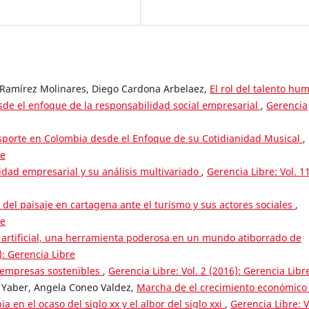
 Ramírez Molinares, Diego Cardona Arbelaez,
El rol del talento hu
sde el enfoque de la responsabilidad social empresarial
,
Gerencia
sporte en Colombia desde el Enfoque de su Cotidianidad Musical
,
re
idad empresarial y su análisis multivariado
,
Gerencia Libre: Vol. 1
 del paisaje en cartagena ante el turismo y sus actores sociales
,
re
a artificial, una herramienta poderosa en un mundo atiborrado de
): Gerencia Libre
 empresas sostenibles
,
Gerencia Libre: Vol. 2 (2016): Gerencia Libr
 Yaber, Angela Coneo Valdez,
Marcha de el crecimiento económico 
 en el ocaso del siglo xx y el albor del siglo xxi
,
Gerencia Libre: V