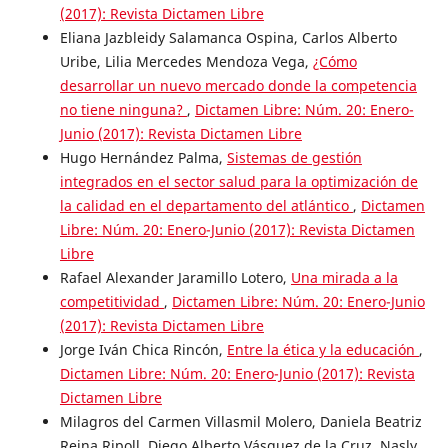
(2017): Revista Dictamen Libre
Eliana Jazbleidy Salamanca Ospina, Carlos Alberto
Uribe, Lilia Mercedes Mendoza Vega,
¿Cómo
desarrollar un nuevo mercado donde la competencia
no tiene ninguna?
,
Dictamen Libre: Núm. 20: Enero-
Junio (2017): Revista Dictamen Libre
Hugo Hernández Palma,
Sistemas de gestión
integrados en el sector salud para la optimización de
la calidad en el departamento del atlántico
,
Dictamen
Libre: Núm. 20: Enero-Junio (2017): Revista Dictamen
Libre
Rafael Alexander Jaramillo Lotero,
Una mirada a la
competitividad
,
Dictamen Libre: Núm. 20: Enero-Junio
(2017): Revista Dictamen Libre
Jorge Iván Chica Rincón,
Entre la ética y la educación
,
Dictamen Libre: Núm. 20: Enero-Junio (2017): Revista
Dictamen Libre
Milagros del Carmen Villasmil Molero, Daniela Beatriz
Reina Ripoll, Diego Alberto Vásquez de la Cruz, Nasly