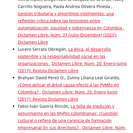
Carrillo Noguera, Paola Andrea Olivera Pineda ,
Gestión tributaria y algoritmos inteligentes: una
reflexión crítica sobre las tensiones entre
automatización, equidad y gobernanza en Colombia
,
Dictamen Libre: Núm. 37 (Julio-Diciembre) (2025):
Dictamen Libre
Lucero Serrato Obregón,
La ética, el desarrollo
sostenible y la responsabilidad social en las
organizaciones
,
Dictamen Libre: Núm. 20: Enero-Junio
(2017): Revista Dictamen Libre
Brahyan David Perez O., Zulma Liliana Leal Giraldo,
¿Cómo aplicar el árbol causa-efecto a las PyMEs en
Colombia?
,
Dictamen Libre: Núm. 20: Enero-Junio
(2017): Revista Dictamen Libre
Fabio Iván Gaviria Rincón,
La falta de medición y
seguimiento en las MyPes colombianas: ¿Cuestión
cultural o reflejo de una carencia de formación
empresarial En sus directivos?
,
Dictamen Libre: Núm.