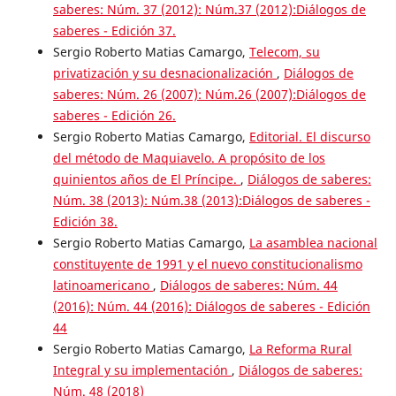
saberes: Núm. 37 (2012): Núm.37 (2012):Diálogos de
saberes - Edición 37.
Sergio Roberto Matias Camargo,
Telecom, su
privatización y su desnacionalización
,
Diálogos de
saberes: Núm. 26 (2007): Núm.26 (2007):Diálogos de
saberes - Edición 26.
Sergio Roberto Matias Camargo,
Editorial. El discurso
del método de Maquiavelo. A propósito de los
quinientos años de El Príncipe.
,
Diálogos de saberes:
Núm. 38 (2013): Núm.38 (2013):Diálogos de saberes -
Edición 38.
Sergio Roberto Matias Camargo,
La asamblea nacional
constituyente de 1991 y el nuevo constitucionalismo
latinoamericano
,
Diálogos de saberes: Núm. 44
(2016): Núm. 44 (2016): Diálogos de saberes - Edición
44
Sergio Roberto Matias Camargo,
La Reforma Rural
Integral y su implementación
,
Diálogos de saberes:
Núm. 48 (2018)