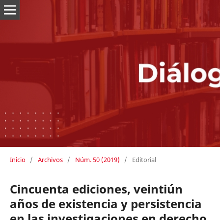
Inicio
/
Archivos
/
Núm. 50 (2019)
/
Editorial
Cincuenta ediciones, veintiún
años de existencia y persistencia
en las investigaciones en derecho