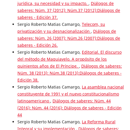
jurídica, su necesidad y su impacto.
,
Diálogos de
saberes: Núm. 37 (2012): Núm.37 (2012):Diálogos de
saberes - Edición 37.
Sergio Roberto Matias Camargo,
Telecom, su
privatización y su desnacionalización
,
Diálogos de
saberes: Núm. 26 (2007): Núm.26 (2007):Diálogos de
saberes - Edición 26.
Sergio Roberto Matias Camargo,
Editorial. El discurso
del método de Maquiavelo. A propósito de los
quinientos años de El Príncipe.
,
Diálogos de saberes:
Núm. 38 (2013): Núm.38 (2013):Diálogos de saberes -
Edición 38.
Sergio Roberto Matias Camargo,
La asamblea nacional
constituyente de 1991 y el nuevo constitucionalismo
latinoamericano
,
Diálogos de saberes: Núm. 44
(2016): Núm. 44 (2016): Diálogos de saberes - Edición
44
Sergio Roberto Matias Camargo,
La Reforma Rural
Integral y su implementación
,
Diálogos de saberes: