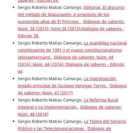
saberes - Edición 26.
Sergio Roberto Matias Camargo,
Editorial. El discurso
del método de Maquiavelo. A propósito de los
quinientos años de El Príncipe.
,
Diálogos de saberes:
Núm. 38 (2013): Núm.38 (2013):Diálogos de saberes -
Edición 38.
Sergio Roberto Matias Camargo,
La asamblea nacional
constituyente de 1991 y el nuevo constitucionalismo
latinoamericano
,
Diálogos de saberes: Núm. 44
(2016): Núm. 44 (2016): Diálogos de saberes - Edición
44
Sergio Roberto Matias Camargo,
La investigación,
legado principal de Gustavo Vanegas Torres
,
Diálogos
de saberes: Núm. 47 (2017)
Sergio Roberto Matias Camargo,
La Reforma Rural
Integral y su implementación
,
Diálogos de saberes:
Núm. 48 (2018)
Sergio Roberto Matias Camargo,
La Teoría del Servicio
Público y las Telecomunicaciones
,
Diálogos de