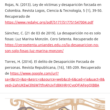
Rojas, N. (2013). Ley de víctimas y desaparición forzada en
Colombia. Revista Logos, Ciencia & Tecnología, 5 (1), 39-50.
Recuperado de
https://www.redalyc.org/pdf/5177/517751547004.pdf
Sánchez, C. (21 de 03 de 2019). La desaparición no es solo
fosas: Luz Marina Monzón. Cero Setenta. Recuperado de
https://cerosetenta.uniandes.edu.co/la-desaparicion-no-
son-solo-fosas-luz-marina-monzon/
Torres, H. (2014). El delito de Desaparición Forzada de
personas. Revista Republicana, (16), 185-209. Recuperado
de
https://www.google.com/url?
sa=t&rct=j&q=&esrc=s&source=web&cd=6&cad=rja&uact=8&
ved=2ahUKEwi3lt6W7tfnAhUvTd8KHRrJCyoQFjAFegQIBBA