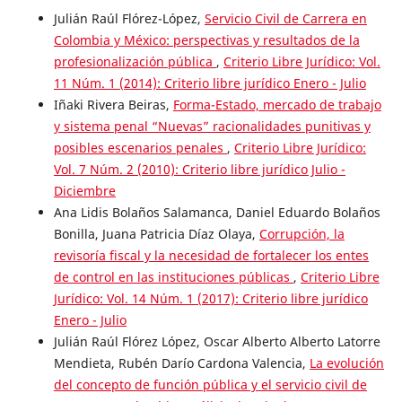
Julián Raúl Flórez-López,
Servicio Civil de Carrera en
Colombia y México: perspectivas y resultados de la
profesionalización pública
,
Criterio Libre Jurídico: Vol.
11 Núm. 1 (2014): Criterio libre jurídico Enero - Julio
Iñaki Rivera Beiras,
Forma-Estado, mercado de trabajo
y sistema penal “Nuevas” racionalidades punitivas y
posibles escenarios penales
,
Criterio Libre Jurídico:
Vol. 7 Núm. 2 (2010): Criterio libre jurídico Julio -
Diciembre
Ana Lidis Bolaños Salamanca, Daniel Eduardo Bolaños
Bonilla, Juana Patricia Díaz Olaya,
Corrupción, la
revisoría fiscal y la necesidad de fortalecer los entes
de control en las instituciones públicas
,
Criterio Libre
Jurídico: Vol. 14 Núm. 1 (2017): Criterio libre jurídico
Enero - Julio
Julián Raúl Flórez López, Oscar Alberto Alberto Latorre
Mendieta, Rubén Darío Cardona Valencia,
La evolución
del concepto de función pública y el servicio civil de