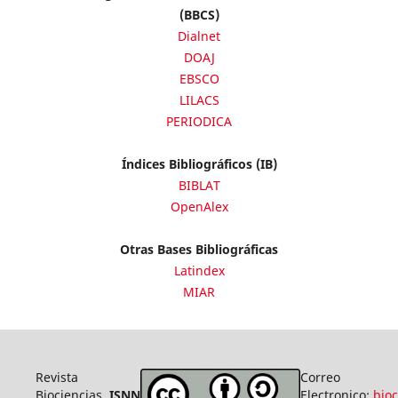
(BBCS)
Dialnet
DOAJ
EBSCO
LILACS
PERIODICA
Índices Bibliográficos (IB)
BIBLAT
OpenAlex
Otras Bases Bibliográficas
Latindex
MIAR
Revista
Correo
Biociencias
ISNN
Electronico:
bio