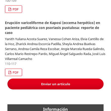
100-109
PDF
Erupción variceliforme de Kaposi (eccema herpético) en
paciente pediátrica con psoriasis pustulosa: reporte de
caso
Yanith Yuliana Acosta Suarez, Vanessa Cohen Ariza, Elvia Cantillo de
la Hoz, Zharick Andrea Escorcia Padilla, Sheyla Andrea Buelvas
Serrano, Andrea Camila Reza Escobar, Angie Marcela Rueda Galindo,
Carlos Mario Restrepo Pardo, Miguel Ángel Salguedo Rada, José Luis
Villarreal Camacho
110-117
PDF
Enviar un artículo
Información