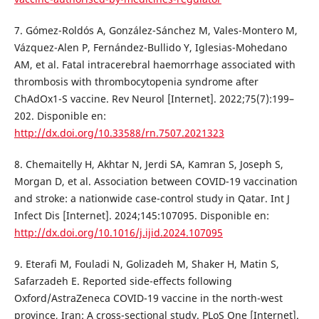
7. Gómez-Roldós A, González-Sánchez M, Vales-Montero M,
Vázquez-Alen P, Fernández-Bullido Y, Iglesias-Mohedano
AM, et al. Fatal intracerebral haemorrhage associated with
thrombosis with thrombocytopenia syndrome after
ChAdOx1-S vaccine. Rev Neurol [Internet]. 2022;75(7):199–
202. Disponible en:
http://dx.doi.org/10.33588/rn.7507.2021323
8. Chemaitelly H, Akhtar N, Jerdi SA, Kamran S, Joseph S,
Morgan D, et al. Association between COVID-19 vaccination
and stroke: a nationwide case-control study in Qatar. Int J
Infect Dis [Internet]. 2024;145:107095. Disponible en:
http://dx.doi.org/10.1016/j.ijid.2024.107095
9. Eterafi M, Fouladi N, Golizadeh M, Shaker H, Matin S,
Safarzadeh E. Reported side-effects following
Oxford/AstraZeneca COVID-19 vaccine in the north-west
province, Iran: A cross-sectional study. PLoS One [Internet].