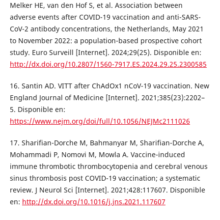
Melker HE, van den Hof S, et al. Association between
adverse events after COVID-19 vaccination and anti-SARS-
CoV-2 antibody concentrations, the Netherlands, May 2021
to November 2022: a population-based prospective cohort
study. Euro Surveill [Internet]. 2024;29(25). Disponible en:
http://dx.doi.org/10.2807/1560-7917.ES.2024.29.25.2300585
16. Santin AD. VITT after ChAdOx1 nCoV-19 vaccination. New
England Journal of Medicine [Internet]. 2021;385(23):2202–
5. Disponible en:
https://www.nejm.org/doi/full/10.1056/NEJMc2111026
17. Sharifian-Dorche M, Bahmanyar M, Sharifian-Dorche A,
Mohammadi P, Nomovi M, Mowla A. Vaccine-induced
immune thrombotic thrombocytopenia and cerebral venous
sinus thrombosis post COVID-19 vaccination; a systematic
review. J Neurol Sci [Internet]. 2021;428:117607. Disponible
en:
http://dx.doi.org/10.1016/j.jns.2021.117607