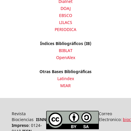
Dialnet
DOAJ
EBSCO
LILACS
PERIODICA
Índices Bibliográficos (IB)
BIBLAT
OpenAlex
Otras Bases Bibliográficas
Latindex
MIAR
Revista
Correo
Biociencias
ISNN
Electronico:
bio
Impreso
: 0124-