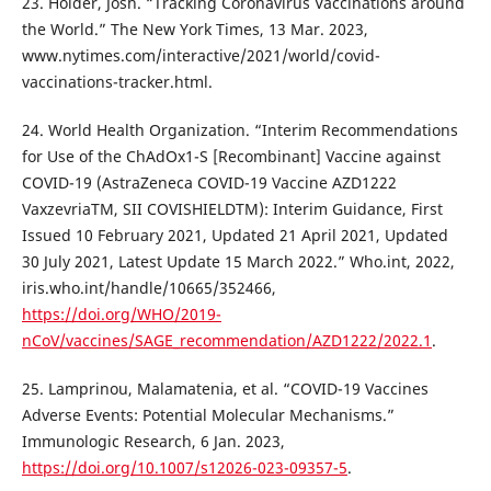
23. Holder, Josh. “Tracking Coronavirus Vaccinations around
the World.” The New York Times, 13 Mar. 2023,
www.nytimes.com/interactive/2021/world/covid-
vaccinations-tracker.html.
24. World Health Organization. “Interim Recommendations
for Use of the ChAdOx1-S [Recombinant] Vaccine against
COVID-19 (AstraZeneca COVID-19 Vaccine AZD1222
VaxzevriaTM, SII COVISHIELDTM): Interim Guidance, First
Issued 10 February 2021, Updated 21 April 2021, Updated
30 July 2021, Latest Update 15 March 2022.” Who.int, 2022,
iris.who.int/handle/10665/352466,
https://doi.org/WHO/2019-
nCoV/vaccines/SAGE_recommendation/AZD1222/2022.1
.
25. Lamprinou, Malamatenia, et al. “COVID-19 Vaccines
Adverse Events: Potential Molecular Mechanisms.”
Immunologic Research, 6 Jan. 2023,
https://doi.org/10.1007/s12026-023-09357-5
.