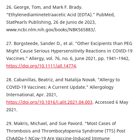
26. George, Tom, and Mark F. Brady.
“Ethylenediaminetetraacetic Acid (EDTA).” PubMed,
StatPearls Publishing, 26 de Junio de 2023,
www.ncbi.nlm.nih.gov/books/NBK565883/.
27. Borgsteede, Sander D., et al. “Other Excipients than PEG
Might Cause Serious Hypersensitivity Reactions in COVID‐19
Vaccines.” Allergy, vol. 76, no. 6, June 2021, pp. 1941–1942,
https://doi.org/10.1111/all.14774
.
28. Cabanillas, Beatriz, and Natalija Novak. “Allergy to
COVID-19 Vaccines: A Current Update.” Allergology
International, Apr. 2021,
https://doi.org/10.1016/j.alit.2021.04.003
. Accessed 6 May
2021.
29. Makris, Michael, and Sue Pavord. “Most Cases of
Thrombosis and Thrombocytopenia Syndrome (TTS) Post
ChAdOx-1 NCov-19 Are Vaccine-Induced Immune