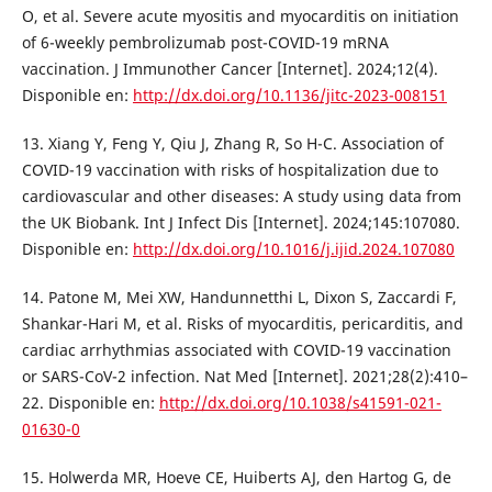
O, et al. Severe acute myositis and myocarditis on initiation
of 6-weekly pembrolizumab post-COVID-19 mRNA
vaccination. J Immunother Cancer [Internet]. 2024;12(4).
Disponible en:
http://dx.doi.org/10.1136/jitc-2023-008151
13. Xiang Y, Feng Y, Qiu J, Zhang R, So H-C. Association of
COVID-19 vaccination with risks of hospitalization due to
cardiovascular and other diseases: A study using data from
the UK Biobank. Int J Infect Dis [Internet]. 2024;145:107080.
Disponible en:
http://dx.doi.org/10.1016/j.ijid.2024.107080
14. Patone M, Mei XW, Handunnetthi L, Dixon S, Zaccardi F,
Shankar-Hari M, et al. Risks of myocarditis, pericarditis, and
cardiac arrhythmias associated with COVID-19 vaccination
or SARS-CoV-2 infection. Nat Med [Internet]. 2021;28(2):410–
22. Disponible en:
http://dx.doi.org/10.1038/s41591-021-
01630-0
15. Holwerda MR, Hoeve CE, Huiberts AJ, den Hartog G, de