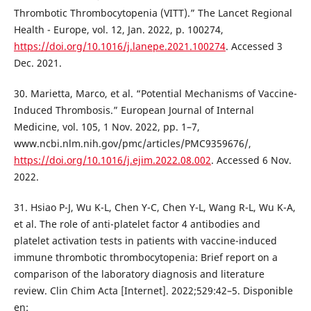
Thrombotic Thrombocytopenia (VITT).” The Lancet Regional
Health - Europe, vol. 12, Jan. 2022, p. 100274,
https://doi.org/10.1016/j.lanepe.2021.100274
. Accessed 3
Dec. 2021.
30. Marietta, Marco, et al. “Potential Mechanisms of Vaccine-
Induced Thrombosis.” European Journal of Internal
Medicine, vol. 105, 1 Nov. 2022, pp. 1–7,
www.ncbi.nlm.nih.gov/pmc/articles/PMC9359676/,
https://doi.org/10.1016/j.ejim.2022.08.002
. Accessed 6 Nov.
2022.
31. Hsiao P-J, Wu K-L, Chen Y-C, Chen Y-L, Wang R-L, Wu K-A,
et al. The role of anti-platelet factor 4 antibodies and
platelet activation tests in patients with vaccine-induced
immune thrombotic thrombocytopenia: Brief report on a
comparison of the laboratory diagnosis and literature
review. Clin Chim Acta [Internet]. 2022;529:42–5. Disponible
en: