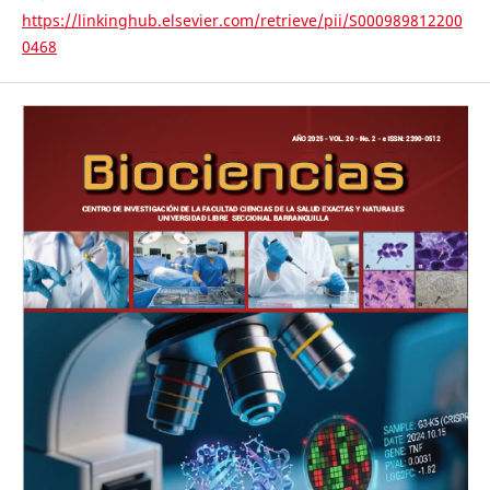
https://linkinghub.elsevier.com/retrieve/pii/S000989812200
0468