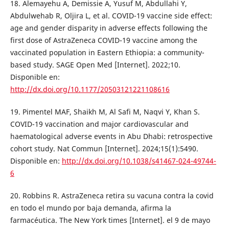
18. Alemayehu A, Demissie A, Yusuf M, Abdullahi Y,
Abdulwehab R, Oljira L, et al. COVID-19 vaccine side effect:
age and gender disparity in adverse effects following the
first dose of AstraZeneca COVID-19 vaccine among the
vaccinated population in Eastern Ethiopia: a community-
based study. SAGE Open Med [Internet]. 2022;10.
Disponible en:
http://dx.doi.org/10.1177/20503121221108616
19. Pimentel MAF, Shaikh M, Al Safi M, Naqvi Y, Khan S.
COVID-19 vaccination and major cardiovascular and
haematological adverse events in Abu Dhabi: retrospective
cohort study. Nat Commun [Internet]. 2024;15(1):5490.
Disponible en:
http://dx.doi.org/10.1038/s41467-024-49744-
6
20. Robbins R. AstraZeneca retira su vacuna contra la covid
en todo el mundo por baja demanda, afirma la
farmacéutica. The New York times [Internet]. el 9 de mayo