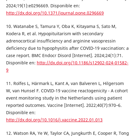
2024;19(1):e0296669. Disponible en:
http://dx.doi.org/10.1371/journal.pone.0296669
10. Watanabe S, Tamura Y, Oba K, Kitayama S, Sato M,
Kodera R, et al. Hypopituitarism with secondary
adrenocortical insufficiency and arginine vasopressin
deficiency due to hypophysitis after COVID-19 vaccination: a
case report. BMC Endocr Disord [Internet]. 2024;24(1):71.
Disponible en:
http://dx.doi.org/10.1186/s12902-024-01582-
9
11. Rolfes L, Härmark L, Kant A, van Balveren L, Hilgersom
W, van Hunsel F. COVID-19 vaccine reactogenicity - A cohort
event monitoring study in the Netherlands using patient
reported outcomes. Vaccine [Internet]. 2022;40(7):970–6.
Disponible en:
http://dx.doi.org/10.1016/j.vaccine.2022.01.013
12. Watson RA, Ye W, Taylor CA, Jungkurth E, Cooper R, Tong