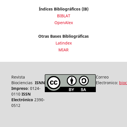
Índices Bibliográficos (IB)
BIBLAT
OpenAlex
Otras Bases Bibliográficas
Latindex
MIAR
Revista
Correo
Biociencias
ISNN
Electronico:
bio
Impreso
: 0124-
0110
ISSN
Electrónico
2390-
0512