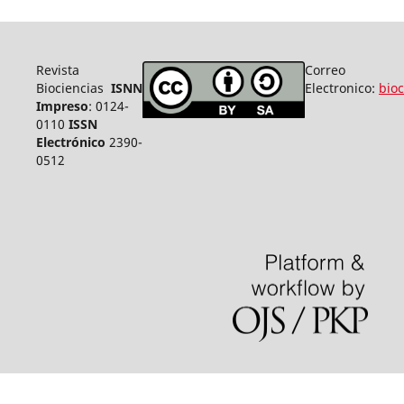
Revista
Correo
Biociencias
ISNN
Electronico:
bio
Impreso
: 0124-
0110
ISSN
Electrónico
2390-
0512