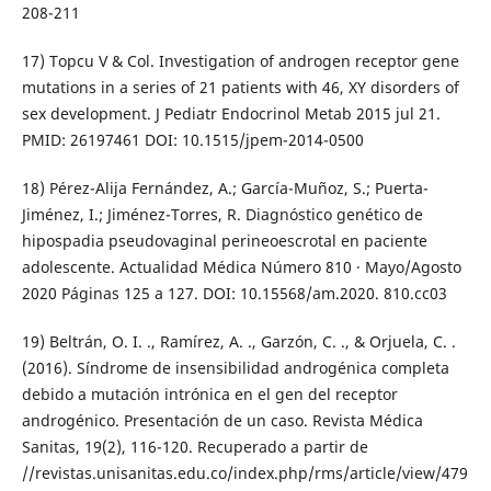
208-211
17) Topcu V & Col. Investigation of androgen receptor gene
mutations in a series of 21 patients with 46, XY disorders of
sex development. J Pediatr Endocrinol Metab 2015 jul 21.
PMID: 26197461 DOI: 10.1515/jpem-2014-0500
18) Pérez-Alija Fernández, A.; García-Muñoz, S.; Puerta-
Jiménez, I.; Jiménez-Torres, R. Diagnóstico genético de
hipospadia pseudovaginal perineoescrotal en paciente
adolescente. Actualidad Médica Número 810 · Mayo/Agosto
2020 Páginas 125 a 127. DOI: 10.15568/am.2020. 810.cc03
19) Beltrán, O. I. ., Ramírez, A. ., Garzón, C. ., & Orjuela, C. .
(2016). Síndrome de insensibilidad androgénica completa
debido a mutación intrónica en el gen del receptor
androgénico. Presentación de un caso. Revista Médica
Sanitas, 19(2), 116-120. Recuperado a partir de
//revistas.unisanitas.edu.co/index.php/rms/article/view/479