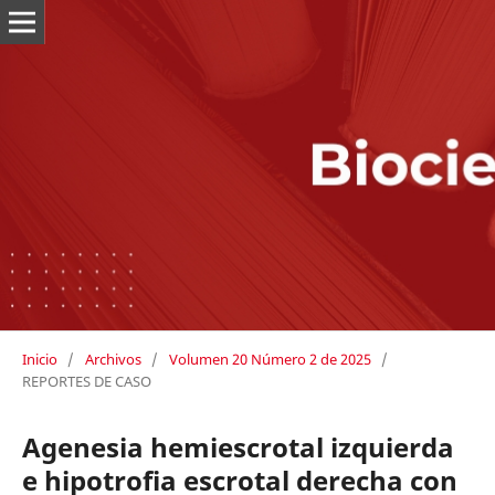
Inicio
/
Archivos
/
Volumen 20 Número 2 de 2025
/
REPORTES DE CASO
Agenesia hemiescrotal izquierda
e hipotrofia escrotal derecha con