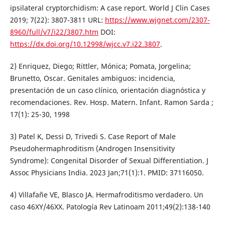
ipsilateral cryptorchidism: A case report. World J Clin Cases
2019; 7(22): 3807-3811 URL:
https://www.wjgnet.com/2307-
8960/full/v7/i22/3807.htm
DOI:
https://dx.doi.org/10.12998/wjcc.v7.i22.3807
.
2) Enriquez, Diego; Rittler, Mónica; Pomata, Jorgelina;
Brunetto, Oscar. Genitales ambiguos: incidencia,
presentación de un caso clínico, orientación diagnóstica y
recomendaciones. Rev. Hosp. Matern. Infant. Ramon Sarda ;
17(1): 25-30, 1998
3) Patel K, Dessi D, Trivedi S. Case Report of Male
Pseudohermaphroditism (Androgen Insensitivity
Syndrome): Congenital Disorder of Sexual Differentiation. J
Assoc Physicians India. 2023 Jan;71(1):1. PMID: 37116050.
4) Villafañe VE, Blasco JA. Hermafroditismo verdadero. Un
caso 46XY/46XX. Patología Rev Latinoam 2011;49(2):138-140