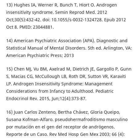
13) Hughes IA, Werner R, Bunch T, Hiort O. Androgen
insensitivity syndrome. Semin Reprod Med. 2012
Oct;30(5):432-42. doi: 10.1055/s-0032-1324728. Epub 2012
Oct 8. PMID: 23044881.
14) American Psychiatric Association (APA). Diagnostic and
Statistical Manual of Mental Disorders. 5th ed. Arlington, VA:
American Psychiatric Press; 2013
15) Chen MJ, Vu BM, Axelrad M, Dietrich JE, Gargollo P, Gunn
S, Macias CG, McCullough LB, Roth DR, Sutton VR, Karaviti
LP. Androgen Insensitivity Syndrome: Management
Considerations from Infancy to Adulthood. Pediatric
Endocrinol Rev. 2015, Jun;12(4):373-87.
16) Juan Carlos Zenteno, Bertha Chávez, Gloria Queipo,
Susana Kofman-Alfaro. pseudohermafroditismo masculino
por mutación en el gen del receptor de andrógenos.
Reporte de un Caso. Rev Med Hosp Gen Mex 2003; 66 (4):