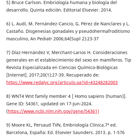
5) Bruce Carlson. Embriología humana y biología del
desarrollo. Quinta edición. Editorial Elsevier. 2014.
6) L. Audí, M. Fernández-Cancio, G. Pérez de Nanclares y L.
Castaño. Disgenesias gonadales y pseudohermafroditismo
masculino, An Pediatr 2006;64(Supl 2):23-37
7) Díaz-Hernández V, Merchant-Larios H. Consideraciones
generales en el establecimiento del sexo en mamíferos. Tip
Revista Especializada en Ciencias Químico-Biológicas
[Internet]. 2017;20(1):27-39. Recuperado de:
https://www.redalyc.org/articulo.oa?id=43248282003
8) WNT4 Wnt family member 4 [ Homo sapiens (human)].
Gene ID: 54361, updated on 17-Jun-2024.
(
https://www.ncbi.nlm.nih.gov/gene/54361)
9) Moore KL, Persaud TVN, Embriología Clínica.7ª ed.
Barcelona, España: Ed. Elsevier Saunders. 2013. p. 1-576