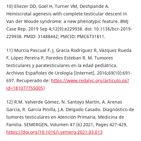
10) Eliezer DD, Goel H, Turner VM, Deshpande A.
Hemiscrotal agenesis with complete testicular descent in
Van der Woude syndrome: a new phenotypic feature. BMJ
Case Rep. 2019 Sep 4;12(9):e229938. doi: 10.1136/bcr-2019-
229938. PMID: 31488442; PMCID: PMC6731811.
11) Murcia Pascual F. J, Gracia Rodríguez R, Vázquez Rueda
F, López Pereira P, Paredes Esteban R. M. Tumores
testiculares y paratesticulares en la edad pediátrica.
Archivos Españoles de Urología [Internet]. 2016;69(10):691-
697. Recuperado de:
https://www.redalyc.org/articulo.oa?
id=181077755005)
12) R.M. Valverde Gómez, N. Santoyo Martín, A. Arenas
García, R. García Pinilla, J.A. Delgado Casado. Diagnóstico de
tumores testiculares en Atención Primaria, Medicina de
Familia. SEMERGEN, Volumen 47 (6) 2021, Pages 427-429,
https://doi.org/10.1016/j.semerg.2021.03.013