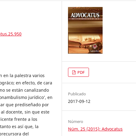
atus.25.950
PDF
 en la palestra varios
gráco; en efecto, de cara
no se están canalizando
Publicado
onambulismo jurídico’, en
2017-09-12
ular que prediseñado por
 al docente, sin que este
dicente frente a los
Número
anto es así que, la
Núm. 25 (2015): Advocatus
precursora del