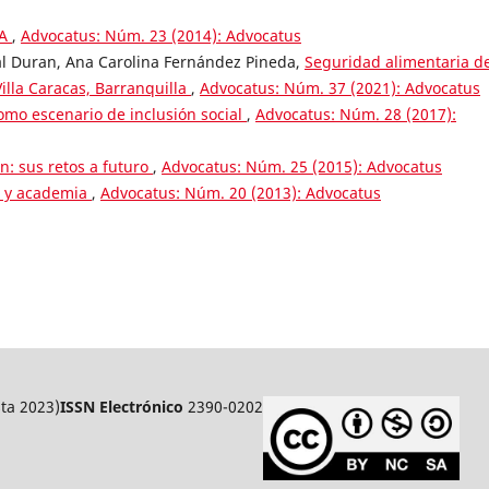
ÍA
,
Advocatus: Núm. 23 (2014): Advocatus
ocal Duran, Ana Carolina Fernández Pineda,
Seguridad alimentaria de
illa Caracas, Barranquilla
,
Advocatus: Núm. 37 (2021): Advocatus
mo escenario de inclusión social
,
Advocatus: Núm. 28 (2017):
ón: sus retos a futuro
,
Advocatus: Núm. 25 (2015): Advocatus
 y academia
,
Advocatus: Núm. 20 (2013): Advocatus
ta 2023)
ISSN Electrónico
2390-0202