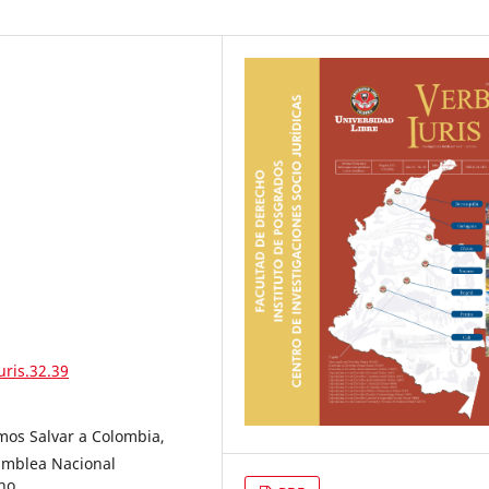
uris.32.39
mos Salvar a Colombia,
samblea Nacional
no.