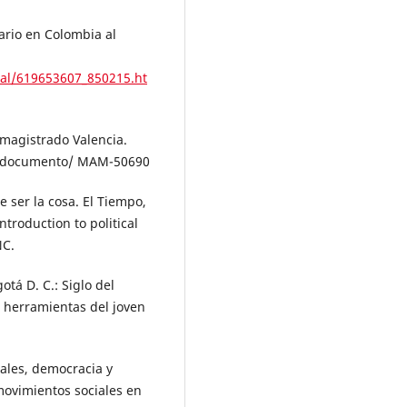
nario en Colombia al
nal/619653607_850215.ht
 magistrado Valencia.
o/documento/ MAM-50690
e ser la cosa. El Tiempo,
ntroduction to political
NC.
otá D. C.: Siglo del
e herramientas del joven
iales, democracia y
movimientos sociales en