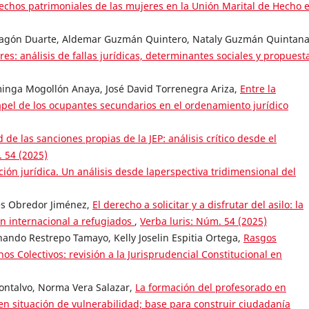
echos patrimoniales de las mujeres en la Unión Marital de Hecho 
ragón Duarte, Aldemar Guzmán Quintero, Nataly Guzmán Quintana
es: análisis de fallas jurídicas, determinantes sociales y propuest
inga Mogollón Anaya, José David Torrenegra Ariza,
Entre la
papel de los ocupantes secundarios en el ordenamiento jurídico
d de las sanciones propias de la JEP: análisis crítico desde el
. 54 (2025)
ión jurídica. Un análisis desde laperspectiva tridimensional del
és Obredor Jiménez,
El derecho a solicitar y a disfrutar del asilo: la
n internacional a refugiados
,
Verba luris: Núm. 54 (2025)
ando Restrepo Tamayo, Kelly Joselin Espitia Ortega,
Rasgos
os Colectivos: revisión a la Jurisprudencial Constitucional en
ontalvo, Norma Vera Salazar,
La formación del profesorado en
 en situación de vulnerabilidad; base para construir ciudadanía