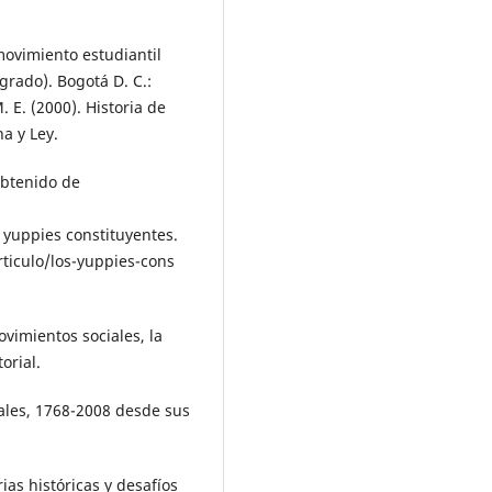
 movimiento estudiantil
grado). Bogotá D. C.:
 E. (2000). Historia de
na y Ley.
Obtenido de
 yuppies constituyentes.
iculo/los-yuppies-cons
ovimientos sociales, la
orial.
ciales, 1768-2008 desde sus
.
ias históricas y desafíos