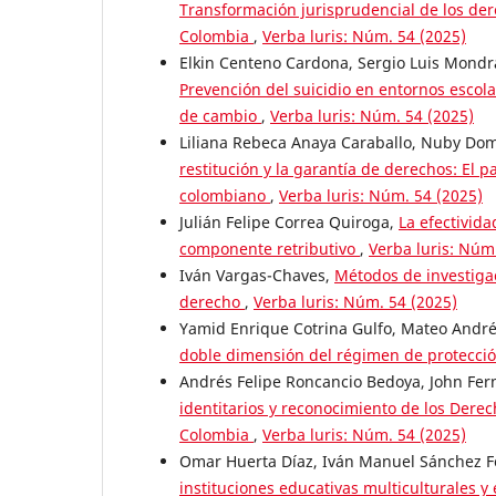
Transformación jurisprudencial de los der
Colombia
,
Verba luris: Núm. 54 (2025)
Elkin Centeno Cardona, Sergio Luis Mond
Prevención del suicidio en entornos escolar
de cambio
,
Verba luris: Núm. 54 (2025)
Liliana Rebeca Anaya Caraballo, Nuby Dom
restitución y la garantía de derechos: El 
colombiano
,
Verba luris: Núm. 54 (2025)
Julián Felipe Correa Quiroga,
La efectivida
componente retributivo
,
Verba luris: Núm
Iván Vargas-Chaves,
Métodos de investigac
derecho
,
Verba luris: Núm. 54 (2025)
Yamid Enrique Cotrina Gulfo, Mateo Andr
doble dimensión del régimen de protecció
Andrés Felipe Roncancio Bedoya, John Fern
identitarios y reconocimiento de los Derech
Colombia
,
Verba luris: Núm. 54 (2025)
Omar Huerta Díaz, Iván Manuel Sánchez F
instituciones educativas multiculturales y