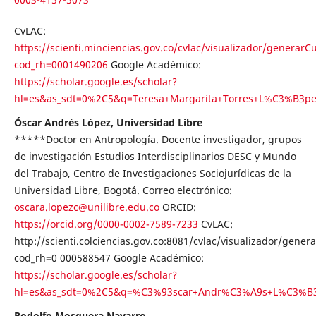
CvLAC:
https://scienti.minciencias.gov.co/cvlac/visualizador/generarC
cod_rh=0001490206
Google Académico:
https://scholar.google.es/scholar?
hl=es&as_sdt=0%2C5&q=Teresa+Margarita+Torres+L%C3%B3p
Óscar Andrés López, Universidad Libre
*****Doctor en Antropología. Docente investigador, grupos
de investigación Estudios Interdisciplinarios DESC y Mundo
del Trabajo, Centro de Investigaciones Sociojurídicas de la
Universidad Libre, Bogotá. Correo electrónico:
oscara.lopezc@unilibre.edu.co
ORCID:
https://orcid.org/0000-0002-7589-7233
CvLAC:
http://scienti.colciencias.gov.co:8081/cvlac/visualizador/gener
cod_rh=0 000588547 Google Académico:
https://scholar.google.es/scholar?
hl=es&as_sdt=0%2C5&q=%C3%93scar+Andr%C3%A9s+L%C3%B
Rodolfo Mosquera Navarro