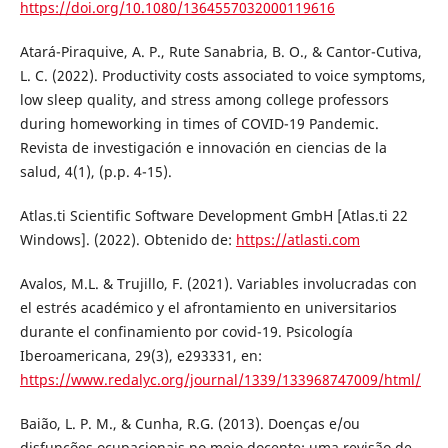
https://doi.org/10.1080/1364557032000119616
Atará-Piraquive, A. P., Rute Sanabria, B. O., & Cantor-Cutiva,
L. C. (2022). Productivity costs associated to voice symptoms,
low sleep quality, and stress among college professors
during homeworking in times of COVID-19 Pandemic.
Revista de investigación e innovación en ciencias de la
salud, 4(1), (p.p. 4-15).
Atlas.ti Scientific Software Development GmbH [Atlas.ti 22
Windows]. (2022). Obtenido de:
https://atlasti.com
Avalos, M.L. & Trujillo, F. (2021). Variables involucradas con
el estrés académico y el afrontamiento en universitarios
durante el confinamiento por covid-19. Psicología
Iberoamericana, 29(3), e293331, en:
https://www.redalyc.org/journal/1339/133968747009/html/
Baião, L. P. M., & Cunha, R.G. (2013). Doenças e/ou
disfunções ocupacionais no meio docente: uma revisão de