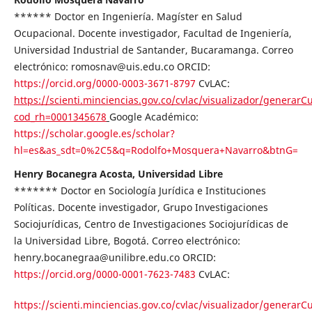
****** Doctor en Ingeniería. Magíster en Salud
Ocupacional. Docente investigador, Facultad de Ingeniería,
Universidad Industrial de Santander, Bucaramanga. Correo
electrónico: romosnav@uis.edu.co ORCID:
https://orcid.org/0000-0003-3671-8797
CvLAC:
https://scienti.minciencias.gov.co/cvlac/visualizador/generarC
cod_rh=0001345678
Google Académico:
https://scholar.google.es/scholar?
hl=es&as_sdt=0%2C5&q=Rodolfo+Mosquera+Navarro&btnG=
Henry Bocanegra Acosta, Universidad Libre
******* Doctor en Sociología Jurídica e Instituciones
Políticas. Docente investigador, Grupo Investigaciones
Sociojurídicas, Centro de Investigaciones Sociojurídicas de
la Universidad Libre, Bogotá. Correo electrónico:
henry.bocanegraa@unilibre.edu.co ORCID:
https://orcid.org/0000-0001-7623-7483
CvLAC:
https://scienti.minciencias.gov.co/cvlac/visualizador/generarC