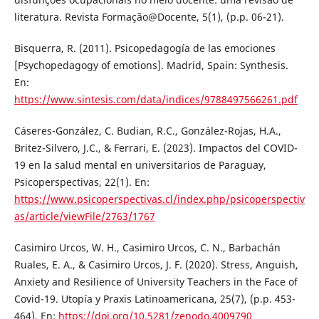
literatura. Revista Formação@Docente, 5(1), (p.p. 06-21).
Bisquerra, R. (2011). Psicopedagogía de las emociones
[Psychopedagogy of emotions]. Madrid, Spain: Synthesis.
En:
https://www.sintesis.com/data/indices/9788497566261.pdf
Cáseres-González, C. Budian, R.C., González-Rojas, H.A.,
Britez-Silvero, J.C., & Ferrari, E. (2023). Impactos del COVID-
19 en la salud mental en universitarios de Paraguay,
Psicoperspectivas, 22(1). En:
https://www.psicoperspectivas.cl/index.php/psicoperspectiv
as/article/viewFile/2763/1767
Casimiro Urcos, W. H., Casimiro Urcos, C. N., Barbachán
Ruales, E. A., & Casimiro Urcos, J. F. (2020). Stress, Anguish,
Anxiety and Resilience of University Teachers in the Face of
Covid-19. Utopía y Praxis Latinoamericana, 25(7), (p.p. 453-
464). En:
https://doi.org/10.5281/zenodo.4009790