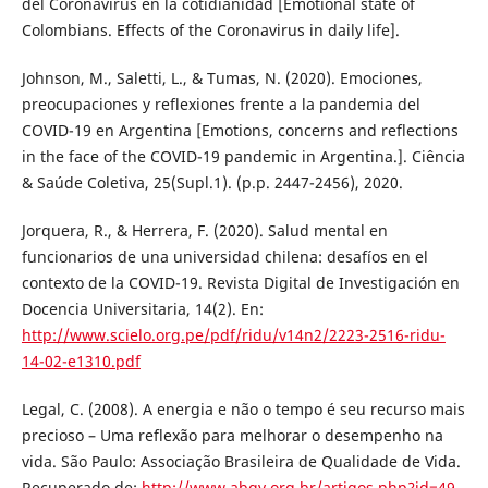
del Coronavirus en la cotidianidad [Emotional state of
Colombians. Effects of the Coronavirus in daily life].
Johnson, M., Saletti, L., & Tumas, N. (2020). Emociones,
preocupaciones y reflexiones frente a la pandemia del
COVID-19 en Argentina [Emotions, concerns and reflections
in the face of the COVID-19 pandemic in Argentina.]. Ciência
& Saúde Coletiva, 25(Supl.1). (p.p. 2447-2456), 2020.
Jorquera, R., & Herrera, F. (2020). Salud mental en
funcionarios de una universidad chilena: desafíos en el
contexto de la COVID-19. Revista Digital de Investigación en
Docencia Universitaria, 14(2). En:
http://www.scielo.org.pe/pdf/ridu/v14n2/2223-2516-ridu-
14-02-e1310.pdf
Legal, C. (2008). A energia e não o tempo é seu recurso mais
precioso – Uma reflexão para melhorar o desempenho na
vida. São Paulo: Associação Brasileira de Qualidade de Vida.
Recuperado de:
http://www.abqv.org.br/artigos.php?id=49