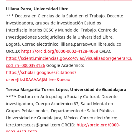
Liliana Parra, Universidad libre
*** Doctora en Ciencias de la Salud en el Trabajo. Docente
investigadora, grupos de investigación Estudios
Interdisciplinarios DESC y Mundo del Trabajo, Centro de
Investigaciones Sociojurídicas de la Universidad Libre,
Bogotá. Correo electrónico: liliana.parrao@unilibre.edu.co
ORCID:
https://orcid.org/0000-0002-4128-4068
CvLAC:
https://scienti.minciencias.gov.co/cvlac/visualizador/generarC
cod_rh=0000393126
Google Académico:
https://scholar.google.es/citations?
user=JfksL0AAAAAJ&hl=es&oi=ao
Teresa Margarita Torres López, Universidad de Guadalajara
**** Doctora en Antropología Social y Cultural. Docente
investigadora, Cuerpo Académico 67, Salud Mental en
Grupos Poblacionales, Departamento de Salud Pública,
Universidad de Guadalajara, México. Correo electrónico:
tere.torrescucs@gmail.com ORCID:
http://orcid.org/0000-
0003-4157-5073