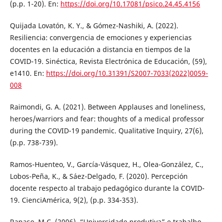
(p.p. 1-20). En:
https://doi.org/10.17081/psico.24.45.4156
Quijada Lovatón, K. Y., & Gómez-Nashiki, A. (2022).
Resiliencia: convergencia de emociones y experiencias
docentes en la educación a distancia en tiempos de la
COVID-19. Sinéctica, Revista Electrónica de Educación, (59),
e1410. En:
https://doi.org/10.31391/S2007-7033(2022)0059-
008
Raimondi, G. A. (2021). Between Applauses and loneliness,
heroes/warriors and fear: thoughts of a medical professor
during the COVID-19 pandemic. Qualitative Inquiry, 27(6),
(p.p. 738-739).
Ramos-Huenteo, V., García-Vásquez, H., Olea-González, C.,
Lobos-Peña, K., & Sáez-Delgado, F. (2020). Percepción
docente respecto al trabajo pedagógico durante la COVID-
19. CienciAmérica, 9(2), (p.p. 334-353).
Rapaso, M.C. (2006). “Universidade produtiva” e trabalho