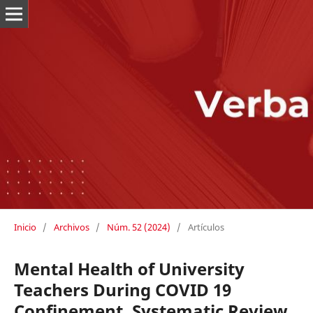
Inicio
/
Archivos
/
Núm. 52 (2024)
/
Artículos
Mental Health of University
Teachers During COVID 19
Confinement. Systematic Review