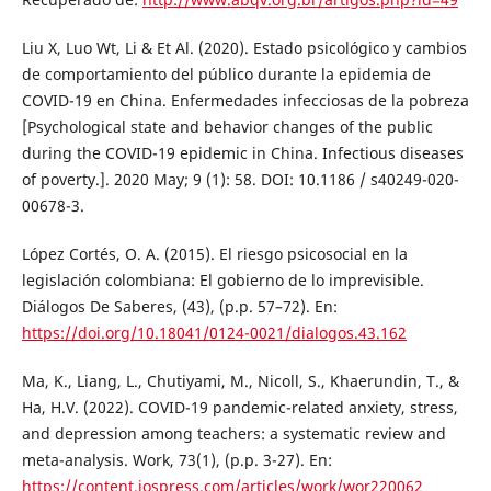
Liu X, Luo Wt, Li & Et Al. (2020). Estado psicológico y cambios
de comportamiento del público durante la epidemia de
COVID-19 en China. Enfermedades infecciosas de la pobreza
[Psychological state and behavior changes of the public
during the COVID-19 epidemic in China. Infectious diseases
of poverty.]. 2020 May; 9 (1): 58. DOI: 10.1186 / s40249-020-
00678-3.
López Cortés, O. A. (2015). El riesgo psicosocial en la
legislación colombiana: El gobierno de lo imprevisible.
Diálogos De Saberes, (43), (p.p. 57–72). En:
https://doi.org/10.18041/0124-0021/dialogos.43.162
Ma, K., Liang, L., Chutiyami, M., Nicoll, S., Khaerundin, T., &
Ha, H.V. (2022). COVID-19 pandemic-related anxiety, stress,
and depression among teachers: a systematic review and
meta-analysis. Work, 73(1), (p.p. 3-27). En:
https://content.iospress.com/articles/work/wor220062