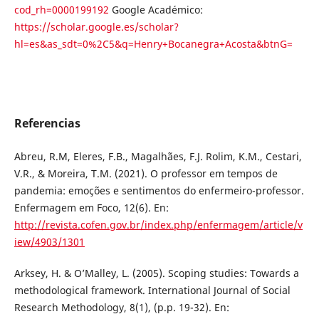
cod_rh=0000199192
Google Académico:
https://scholar.google.es/scholar?
hl=es&as_sdt=0%2C5&q=Henry+Bocanegra+Acosta&btnG=
Referencias
Abreu, R.M, Eleres, F.B., Magalhães, F.J. Rolim, K.M., Cestari,
V.R., & Moreira, T.M. (2021). O professor em tempos de
pandemia: emoções e sentimentos do enfermeiro-professor.
Enfermagem em Foco, 12(6). En:
http://revista.cofen.gov.br/index.php/enfermagem/article/v
iew/4903/1301
Arksey, H. & O’Malley, L. (2005). Scoping studies: Towards a
methodological framework. International Journal of Social
Research Methodology, 8(1), (p.p. 19-32). En: