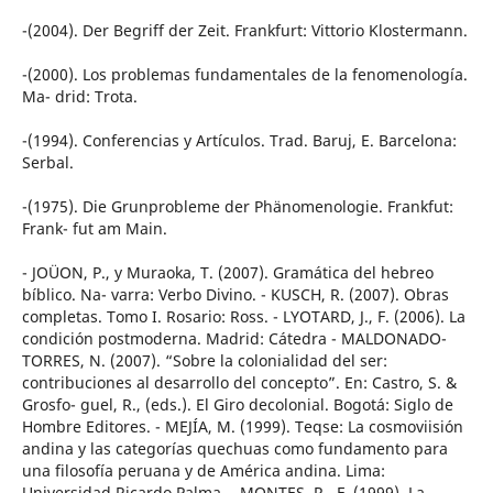
-(2004). Der Begriff der Zeit. Frankfurt: Vittorio Klostermann.
-(2000). Los problemas fundamentales de la fenomenología.
Ma- drid: Trota.
-(1994). Conferencias y Artículos. Trad. Baruj, E. Barcelona:
Serbal.
-(1975). Die Grunprobleme der Phänomenologie. Frankfut:
Frank- fut am Main.
- JOÜON, P., y Muraoka, T. (2007). Gramática del hebreo
bíblico. Na- varra: Verbo Divino. - KUSCH, R. (2007). Obras
completas. Tomo I. Rosario: Ross. - LYOTARD, J., F. (2006). La
condición postmoderna. Madrid: Cátedra - MALDONADO-
TORRES, N. (2007). “Sobre la colonialidad del ser:
contribuciones al desarrollo del concepto”. En: Castro, S. &
Grosfo- guel, R., (eds.). El Giro decolonial. Bogotá: Siglo de
Hombre Editores. - MEJÍA, M. (1999). Teqse: La cosmoviisión
andina y las categorías quechuas como fundamento para
una filosofía peruana y de América andina. Lima:
Universidad Ricardo Palma. - MONTES, R., F. (1999). La