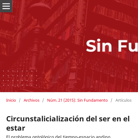
Inicio
/
Archivos
/
Núm. 21 (2015): Sin Fundamento
/
Artículos
Circunstalicialización del ser en el
estar
El problema ontológico del tiempo-espacio andino