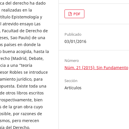
ica del derecho ha dado
 realizadas en la
PDF
 título Epistemología y
l atrevido ensayo Las
d. Facultad de Derecho de
Publicado
eses, Sao Paulo) de una
03/01/2016
los países en donde la
o buena acogida, hasta la
erecho (Madrid, Debate,
Número
cia a una “teoría
Núm. 21 (2015): Sin Fundamento
fesor Robles se introduce
samiento jurídico, para
Sección
opuesta. Existe toda una
Artículos
de otros libros escritos
trospectivamente, bien
 de la gran obra cuyo
osible, por razones de
mismos, pero merecen
gía del Derecho,