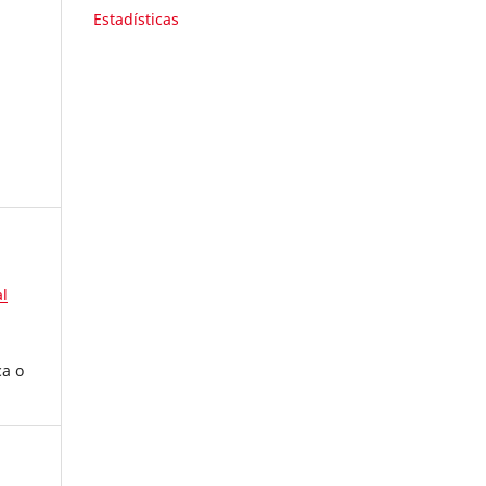
Estadísticas
l
ca o