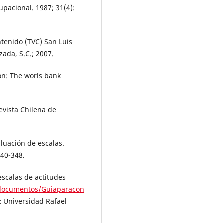
upacional. 1987; 31(4):
ntenido (TVC) San Luis
zada, S.C.; 2007.
on: The worls bank
evista Chilena de
luación de escalas.
340-348.
escalas de actitudes
sdocumentos/Guiaparacon
: Universidad Rafael