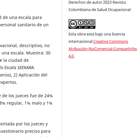
Derechos de autor 2023 Revista
Colombiana de Salud Ocupacional
ad de una escala para
personal sanitario de un
Esta obra está bajo una licencia
internacional
Creative Commons
vacional, descriptivo, no
Atribución-NoComercial-CompartirIg
e una escala. Muestra: 30
4.0
.
e la ciudad de
la Escala SEEKARA:
arios)
, 2) Aplicación del
expertos.
e de los jueces fue de 24%
8% regular, 1% malo y 1%
sentada por los jueces y
cuestionario preciso para