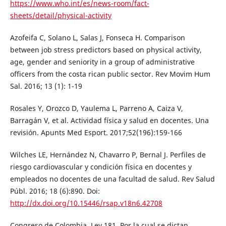
https://www.who.int/es/news-room/fact-
sheets/detail/physical-activity
Azofeifa C, Solano L, Salas J, Fonseca H. Comparison
between job stress predictors based on physical activity,
age, gender and seniority in a group of administrative
officers from the costa rican public sector. Rev Movim Hum
Sal. 2016; 13 (1): 1-19
Rosales Y, Orozco D, Yaulema L, Parreno A, Caiza V,
Barragán V, et al. Actividad física y salud en docentes. Una
revisión. Apunts Med Esport. 2017;52(196):159-166
Wilches LE, Hernández N, Chavarro P, Bernal J. Perfiles de
riesgo cardiovascular y condición física en docentes y
empleados no docentes de una facultad de salud. Rev Salud
Públ. 2016; 18 (6):890. Doi:
http://dx.doi.org/10.15446/rsap.v18n6.42708
Congreso de Colombia. Ley 181. Por la cual se dictan