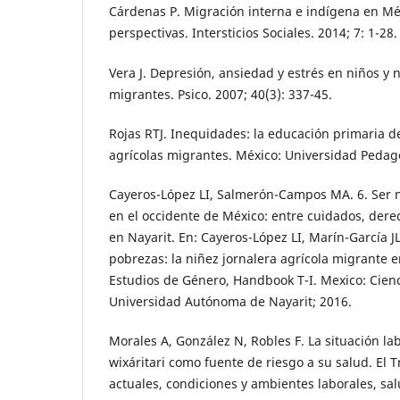
Cárdenas P. Migración interna e indígena en Mé
perspectivas. Intersticios Sociales. 2014; 7: 1-28.
Vera J. Depresión, ansiedad y estrés en niños y n
migrantes. Psico. 2007; 40(3): 337-45.
Rojas RTJ. Inequidades: la educación primaria de
agrícolas migrantes. México: Universidad Pedag
Cayeros-López LI, Salmerón-Campos MA. 6. Ser n
en el occidente de México: entre cuidados, der
en Nayarit. En: Cayeros-López LI, Marín-García J
pobrezas: la niñez jornalera agrícola migrante e
Estudios de Género, Handbook T-I. Mexico: Cien
Universidad Autónoma de Nayarit; 2016.
Morales A, González N, Robles F. La situación la
wixáritari como fuente de riesgo a su salud. El 
actuales, condiciones y ambientes laborales, sal