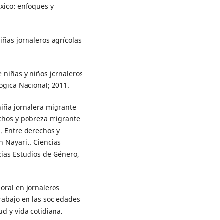
xico: enfoques y
iñas jornaleros agrícolas
 niñas y niños jornaleros
ógica Nacional; 2011.
iña jornalera migrante
echos y pobreza migrante
L. Entre derechos y
n Nayarit. Ciencias
cias Estudios de Género,
boral en jornaleros
Trabajo en las sociedades
ud y vida cotidiana.