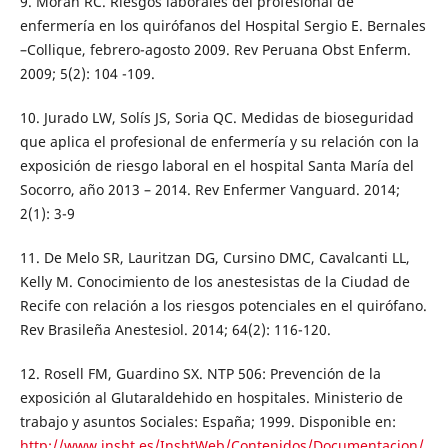
9. Morán RC. Riesgos laborales del profesional de
enfermería en los quirófanos del Hospital Sergio E. Bernales
–Collique, febrero-agosto 2009. Rev Peruana Obst Enferm.
2009; 5(2): 104 -109.
10. Jurado LW, Solís JS, Soria QC. Medidas de bioseguridad
que aplica el profesional de enfermería y su relación con la
exposición de riesgo laboral en el hospital Santa María del
Socorro, año 2013 – 2014. Rev Enfermer Vanguard. 2014;
2(1): 3-9
11. De Melo SR, Lauritzan DG, Cursino DMC, Cavalcanti LL,
Kelly M. Conocimiento de los anestesistas de la Ciudad de
Recife con relación a los riesgos potenciales en el quirófano.
Rev Brasileña Anestesiol. 2014; 64(2): 116-120.
12. Rosell FM, Guardino SX. NTP 506: Prevención de la
exposición al Glutaraldehido en hospitales. Ministerio de
trabajo y asuntos Sociales: España; 1999. Disponible en:
http://www.insht.es/InshtWeb/Contenidos/Documentacion/