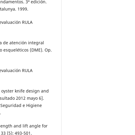
undamentos. 3ª edición.
atalunya. 1999.
 evaluación RULA
a de atención integral
o esqueléticos (DME). Op.
 evaluación RULA
 oyster knife design and
nsultado 2012 mayo 6].
Seguridad e Higiene
.
ength and lift angle for
 33 (5): 493-501.