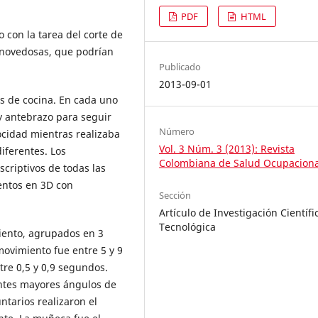
PDF
HTML
 con la tarea del corte de
 novedosas, que podrían
Publicado
2013-09-01
es de cocina. En cada uno
y antebrazo para seguir
Número
ocidad mientras realizaba
Vol. 3 Núm. 3 (2013): Revista
diferentes. Los
Colombiana de Salud Ocupaciona
criptivos de todas las
entos en 3D con
Sección
Artículo de Investigación Científi
Tecnológica
iento, agrupados en 3
 movimiento fue entre 5 y 9
tre 0,5 y 0,9 segundos.
pantes mayores ángulos de
ntarios realizaron el