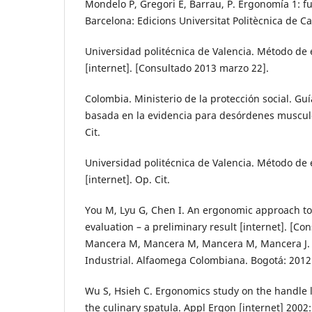
Mondelo P, Gregori E, Barrau, P. Ergonomía 1: f
Barcelona: Edicions Universitat Politècnica de C
Universidad politécnica de Valencia. Método de
[internet]. [Consultado 2013 marzo 22].
Colombia. Ministerio de la protección social. Guí
basada en la evidencia para desórdenes muscul
Cit.
Universidad politécnica de Valencia. Método de
[internet]. Op. Cit.
You M, Lyu G, Chen I. An ergonomic approach to
evaluation – a preliminary result [internet]. [Co
Mancera M, Mancera M, Mancera M, Mancera J. 
Industrial. Alfaomega Colombiana. Bogotá: 2012
Wu S, Hsieh C. Ergonomics study on the handle l
the culinary spatula. Appl Ergon [internet] 2002: