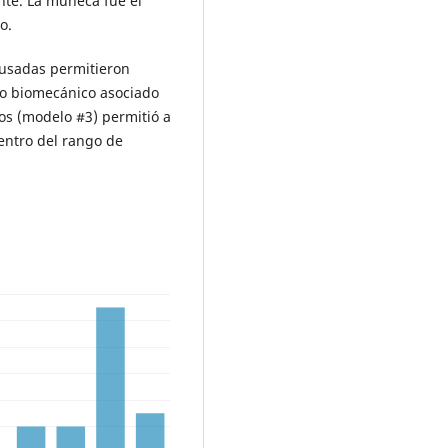
te. La muñeca fue el
o.
 usadas permitieron
go biomecánico asociado
los (modelo #3) permitió a
entro del rango de