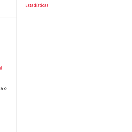
Estadísticas
l
ca o