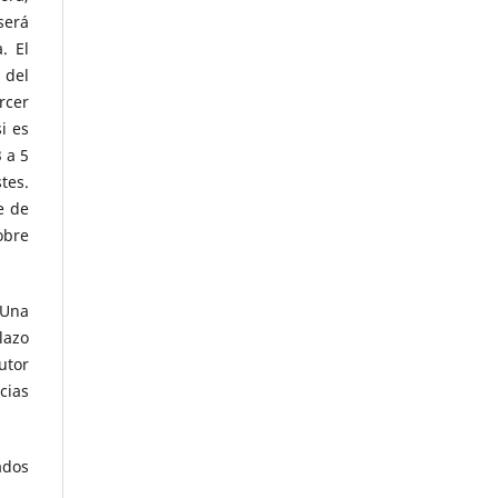
será
. El
 del
rcer
i es
 a 5
tes.
e de
obre
 Una
lazo
utor
cias
ados