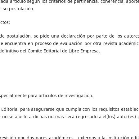
ada artículo según los criterios de pertinencia, coherencia, aporte
e su postulación.
ctos:
de postulación, se pide una declaración por parte de los autore
e encuentra en proceso de evaluación por otra revista académic
efinitivo del Comité Editorial de Libre Empresa.
especialmente para artículos de investigación.
 Editorial para asegurarse que cumpla con los requisitos establec
 no se ajuste a dichas normas será regresado a el(los) autor(es) 
revisión por dos pares académicos, externos a la institución edit