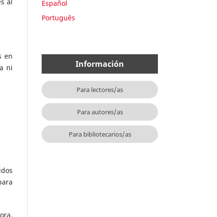
s al
Español
Português
s en
Información
a ni
Para lectores/as
Para autores/as
Para bibliotecarios/as
idos
para
ora,