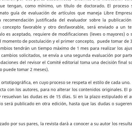
que tengan, como mínimo, un título de doctorado. El proceso 
mato guía de evaluación de artículos que maneja Libre Empresa
 recomendación justificada del evaluador sobre la publicación
n concepto favorable y otro desfavorable, será enviado a un te
culo es aceptado, requiere de modificaciones (leves o mayores) o s
e el momento de postulación y el primer concepto, puede tomar de 3
ambios tendrán un tiempo máximo de 1 mes para realizar los ajus
s cambios solicitados, se envía a una segunda evaluación por part
daciones del revisor el Comité editorial toma una decisión final s
eso puede tomar 2 meses).
 ortotipográfica, en cuyo proceso se respeta el estilo de cada uno.
a con los autores, para no alterar los contenidos originales. El p
esuelvan las dudas es de 15 días. Si en la plazo estipulado el a
ulo será publicado en otra edición, hasta que las dudas o sugeren
ado por sus pares, la revista dará a conocer a su autor los result