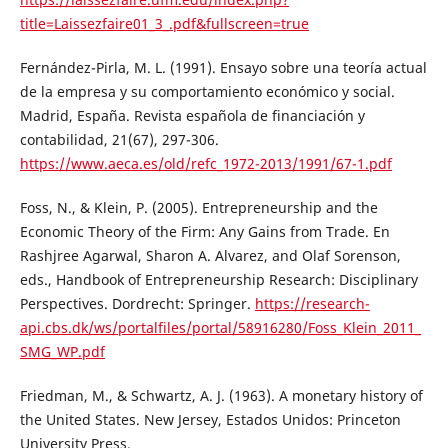
title=Laissezfaire01_3_.pdf&fullscreen=true
Fernández-Pirla, M. L. (1991). Ensayo sobre una teoría actual
de la empresa y su comportamiento económico y social.
Madrid, España. Revista española de financiación y
contabilidad, 21(67), 297-306.
https://www.aeca.es/old/refc_1972-2013/1991/67-1.pdf
Foss, N., & Klein, P. (2005). Entrepreneurship and the
Economic Theory of the Firm: Any Gains from Trade. En
Rashjree Agarwal, Sharon A. Alvarez, and Olaf Sorenson,
eds., Handbook of Entrepreneurship Research: Disciplinary
Perspectives. Dordrecht: Springer.
https://research-
api.cbs.dk/ws/portalfiles/portal/58916280/Foss_Klein_2011_
SMG_WP.pdf
Friedman, M., & Schwartz, A. J. (1963). A monetary history of
the United States. New Jersey, Estados Unidos: Princeton
University Press.