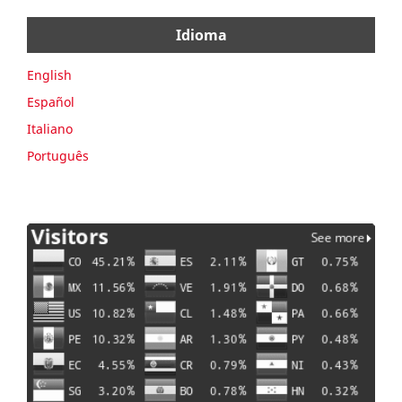
Idioma
English
Español
Italiano
Português