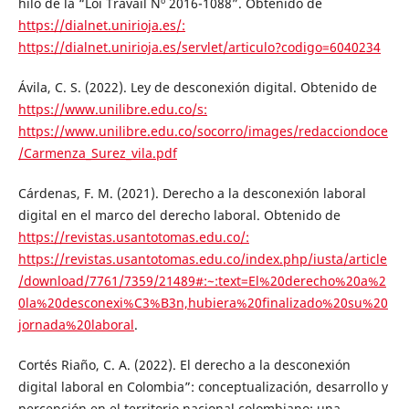
hilo de la “Loi Travail Nº 2016-1088”. Obtenido de
https://dialnet.unirioja.es/:
https://dialnet.unirioja.es/servlet/articulo?codigo=6040234
Ávila, C. S. (2022). Ley de desconexión digital. Obtenido de
https://www.unilibre.edu.co/s:
https://www.unilibre.edu.co/socorro/images/redacciondoce
/Carmenza_Surez_vila.pdf
Cárdenas, F. M. (2021). Derecho a la desconexión laboral
digital en el marco del derecho laboral. Obtenido de
https://revistas.usantotomas.edu.co/:
https://revistas.usantotomas.edu.co/index.php/iusta/article
/download/7761/7359/21489#:~:text=El%20derecho%20a%2
0la%20desconexi%C3%B3n,hubiera%20finalizado%20su%20
jornada%20laboral
.
Cortés Riaño, C. A. (2022). El derecho a la desconexión
digital laboral en Colombia”: conceptualización, desarrollo y
percepción en el territorio nacional colombiano; una