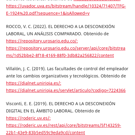
https://uvadoc.uva.es/bitstream/handle/10324/71407/TFG-
E-1924%20.pdf?sequence=1&isAllowed=y
ROCCO, V. C. (2022). EL DERECHO A LA DESCONEXIÓN
LABORAL, UN ANÁLISIS COMPARADO. Obtenido de
https://repository.urosario.edu.co/:
https://repository.urosario.edu.co/server/api/core/bitstrea
ms/1d52bbe2-8f18-4169-88f0-3db82a256822/content
Villalón, J. C. (2019). Las facultades de control del empleador
ante los cambios organizativos y tecnológicos. Obtenido de
https://dialnet.unirioja.es/:
https://dialnet.unirioja.es/servlet/articulo?codigo=7224366
Visconti, E. E. (2019). EL DERECHO A LA DESCONEXIÓN
DIGITAL EN EL ÁMBITO LABORAL. Obtenido de
https://roderic.uv.es/:
https://roderic.uv.es/rest/api/core/bitstreams/5f143259-
22b1-43e9-83b5ed59c9eda9cd/content