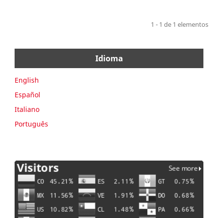
1 - 1 de 1 elementos
Idioma
English
Español
Italiano
Português