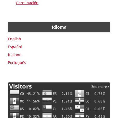
Germinación
Idioma
English
Español
Italiano
Português