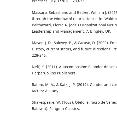
Practices. 01/01/2020. :209-233.
Massaro, Sebastiano and Becker, William J. (2015
through the window of neuroscience. In: Waldm
Balthazard, Pierre A, (eds.) Organizational Neu
Leadership and Management, 7. Bingley, UK.
Mayer, J. D., Salovey, P., & Caruso, D. (2009). Emo
History, current status, and future directions. Ps
228-246.
Neff, K. (2011). Autocompasión: El poder de se
HarperCollins Publishers.
Rahim, M. A., & Katz, J. P. (2019). Gender and 
tactics: A study.
Shakespeare, W. (1603). Otelo, el moro de Venec
Baldwin). Penguin Classics.