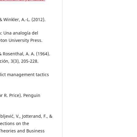
 & Winkler, A.-L. (2012).
n: Una analogía del
eton University Press.
 & Rosenthal, A. A. (1964).
ión, 3(3), 205-228.
nflict management tactics
r R. Price). Penguin
ljević, V., Jotterand, F., &
lections on the
Theories and Business