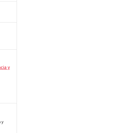
ncia y
 y