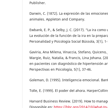
Publisher.
Darwin, C. (1872). La expresión de las emocione
animales. Appleton and Company.
Ewbank, E. P., & Selby, J. C. (2017). “La ira com
La evolución de la función de la ira en la prepar
Personalidad y Psicología Social Bússola, 3(1), 1-
Gaviria, Ana Milena, Vinaccia, Stefano, Quiceno,
Margie, Ruiz, Natalia, & Francis, Lina Johana. (
en pacientes con diagnóstico de hipertensión arte
Perspectivas en Psicología, 5(1), 37-46.
Goleman, D. (1995). Inteligencia emocional. Ba
Tolle, E. (1999). El poder del ahora. HarperCollin
Harvard Business Review. (2019). How to manage
Disponible en:
https://hbr.org/2014/10/what-to