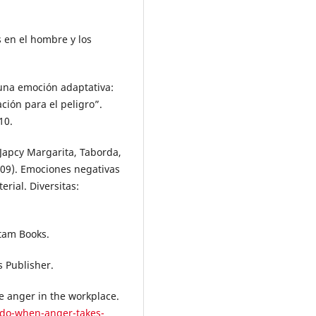
s en el hombre y los
o una emoción adaptativa:
ación para el peligro”.
10.
 Japcy Margarita, Taborda,
2009). Emociones negativas
rial. Diversitas:
ntam Books.
s Publisher.
 anger in the workplace.
-do-when-anger-takes-