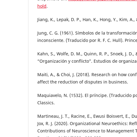
hold
.
Jiang, K., Lepak, D. P., Han, K., Hong, Y., Kim, A.,
Jung, C. G. (1961). Símbolos de la transformació
inconsciente. (Traducido por R. F. C. Hull). Princ
Kahn, S., Wolfe, D. M., Quinn, R. P., Snoek, J. D.,
“Organización y conflicto”. Estudios de organizac
Maiti, A., & Choi, J. (2018). Research on how co
affect the reduction of disputes in business.
Maquiavelo, N. (1532). El príncipe. (Traducido po
Classics.
Martineau, J. T., Racine, E., Ewusi Boisvert, E., Dub
Jox, R. J. (2020). Organizational Neuroethics: Ref
Contributions of Neuroscience to Management 