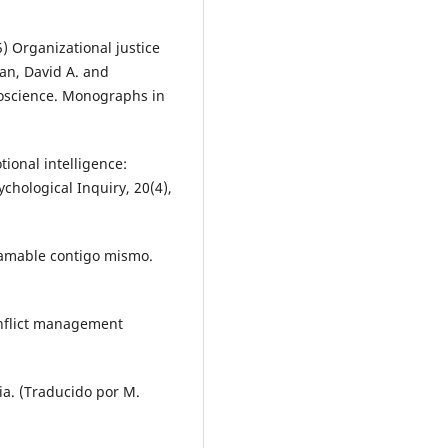
) Organizational justice
an, David A. and
roscience. Monographs in
tional intelligence:
ychological Inquiry, 20(4),
r amable contigo mismo.
conflict management
ia. (Traducido por M.