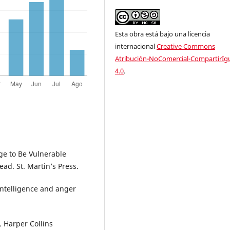
Esta obra está bajo una licencia
internacional
Creative Commons
Atribución-NoComercial-CompartirIg
4.0
.
ge to Be Vulnerable
ad. St. Martin’s Press.
 intelligence and anger
. Harper Collins