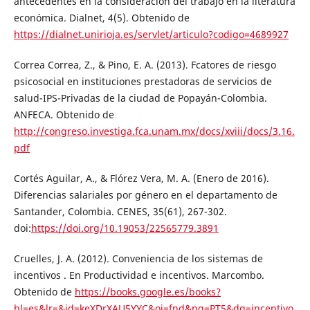
antecedentes en la consideración del trabajo en la literatura
económica. Dialnet, 4(5). Obtenido de
https://dialnet.unirioja.es/servlet/articulo?codigo=4689927
Correa Correa, Z., & Pino, E. A. (2013). Fcatores de riesgo
psicosocial en instituciones prestadoras de servicios de
salud-IPS-Privadas de la ciudad de Popayán-Colombia.
ANFECA. Obtenido de
http://congreso.investiga.fca.unam.mx/docs/xviii/docs/3.16.
pdf
Cortés Aguilar, A., & Flórez Vera, M. A. (Enero de 2016).
Diferencias salariales por género en el departamento de
Santander, Colombia. CENES, 35(61), 267-302.
doi:
https://doi.org/10.19053/22565779.3891
Cruelles, J. A. (2012). Conveniencia de los sistemas de
incentivos . En Productividad e incentivos. Marcombo.
Obtenido de
https://books.google.es/books?
hl=es&lr=&id=keXDrXAU5YYC&oi=fnd&pg=PT5&dq=incentivo