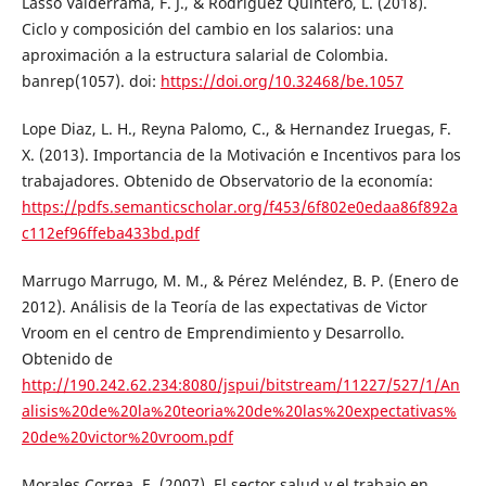
Lasso Valderrama, F. J., & Rodríguez Quintero, L. (2018).
Ciclo y composición del cambio en los salarios: una
aproximación a la estructura salarial de Colombia.
banrep(1057). doi:
https://doi.org/10.32468/be.1057
Lope Diaz, L. H., Reyna Palomo, C., & Hernandez Iruegas, F.
X. (2013). Importancia de la Motivación e Incentivos para los
trabajadores. Obtenido de Observatorio de la economía:
https://pdfs.semanticscholar.org/f453/6f802e0edaa86f892a
c112ef96ffeba433bd.pdf
Marrugo Marrugo, M. M., & Pérez Meléndez, B. P. (Enero de
2012). Análisis de la Teoría de las expectativas de Victor
Vroom en el centro de Emprendimiento y Desarrollo.
Obtenido de
http://190.242.62.234:8080/jspui/bitstream/11227/527/1/An
alisis%20de%20la%20teoria%20de%20las%20expectativas%
20de%20victor%20vroom.pdf
Morales Correa, E. (2007). El sector salud y el trabajo en