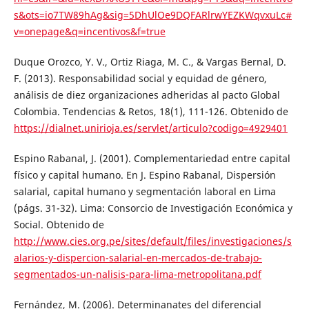
s&ots=io7TW89hAg&sig=5DhUlOe9DQFARlrwYEZKWqvxuLc#
v=onepage&q=incentivos&f=true
Duque Orozco, Y. V., Ortiz Riaga, M. C., & Vargas Bernal, D.
F. (2013). Responsabilidad social y equidad de género,
análisis de diez organizaciones adheridas al pacto Global
Colombia. Tendencias & Retos, 18(1), 111-126. Obtenido de
https://dialnet.unirioja.es/servlet/articulo?codigo=4929401
Espino Rabanal, J. (2001). Complementariedad entre capital
físico y capital humano. En J. Espino Rabanal, Dispersión
salarial, capital humano y segmentación laboral en Lima
(págs. 31-32). Lima: Consorcio de Investigación Económica y
Social. Obtenido de
http://www.cies.org.pe/sites/default/files/investigaciones/s
alarios-y-dispercion-salarial-en-mercados-de-trabajo-
segmentados-un-nalisis-para-lima-metropolitana.pdf
Fernández, M. (2006). Determinanates del diferencial