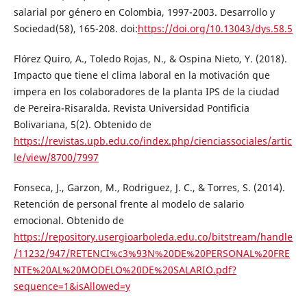
salarial por género en Colombia, 1997-2003. Desarrollo y
Sociedad(58), 165-208. doi:
https://doi.org/10.13043/dys.58.5
Flórez Quiro, A., Toledo Rojas, N., & Ospina Nieto, Y. (2018).
Impacto que tiene el clima laboral en la motivación que
impera en los colaboradores de la planta IPS de la ciudad
de Pereira-Risaralda. Revista Universidad Pontificia
Bolivariana, 5(2). Obtenido de
https://revistas.upb.edu.co/index.php/cienciassociales/artic
le/view/8700/7997
Fonseca, J., Garzon, M., Rodriguez, J. C., & Torres, S. (2014).
Retención de personal frente al modelo de salario
emocional. Obtenido de
https://repository.usergioarboleda.edu.co/bitstream/handle
/11232/947/RETENCI%c3%93N%20DE%20PERSONAL%20FRE
NTE%20AL%20MODELO%20DE%20SALARIO.pdf?
sequence=1&isAllowed=y