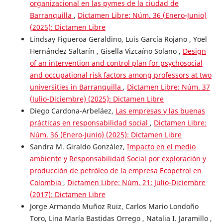
organizacional en las pymes de la ciudad de
Barranquilla
,
Dictamen Libre: Núm. 36 (Enero-Junio)
(2025): Dictamen Libre
Lindsay Figueroa Geraldino, Luis García Rojano , Yoel
Hernández Saltarín , Gisella Vizcaíno Solano ,
Design
of an intervention and control plan for psychosocial
and occupational risk factors among professors at two
universities in Barranquilla
,
Dictamen Libre: Núm. 37
(Julio-Diciembre) (2025): Dictamen Libre
Diego Cardona-Arbeláez,
Las empresas y las buenas
prácticas en responsabilidad social
,
Dictamen Libre:
Núm. 36 (Enero-Junio) (2025): Dictamen Libre
Sandra M. Giraldo González,
Impacto en el medio
ambiente y Responsabilidad Social por exploración y
producción de petróleo de la empresa Ecopetrol en
Colombia
,
Dictamen Libre: Núm. 21: Julio-Diciembre
(2017): Dictamen Libre
Jorge Armando Muñoz Ruiz, Carlos Mario Londoño
Toro, Lina María Bastidas Orrego , Natalia I. Jaramillo ,