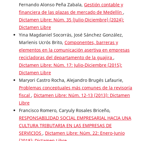
Fernando Alonso Peña Zabala,
Gestión contable y
financiera de las plazas de mercado de Medellín
,
Dictamen Libre: Núm. 35 (Julio-Diciembre) (2024):
Dictamen Libre
Yina Magdaniel Socorrás, José Sánchez González,
Marlenis Ucrós Brito,
Componentes, barreras y
elementos en la comunicación asertiva en empresas
recicladoras del departamento de la guajira
,
Dictamen Libre: Núm. 17: Julio-Diciembre (2015):
Dictamen Libre
Maryori Castro Rocha, Alejandro Brugés Lafaurie,
Problemas conceptuales más comunes de la revisoría
fiscal
,
Dictamen Libre: Núm. 12-13 (2013): Dictamen
Libre
Francisco Romero, Caryuly Rosales Briceño,
RESPONSABILIDAD SOCIAL EMPRESARIAL HACIA UNA
CULTURA TRIBUTARIA EN LAS EMPRESAS DE
SERVICIOS
,
Dictamen Libre: Núm. 22: Enero-Junio
(2018): Dictamen Libre