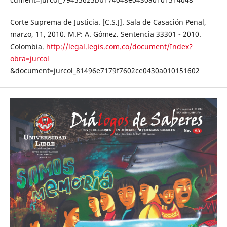
Corte Suprema de Justicia. [C.S.J]. Sala de Casación Penal,
marzo, 11, 2010. M.P: A. Gómez. Sentencia 33301 - 2010.
Colombia.
http://legal.legis.com.co/document/Index?
obra=jurcol
&document=jurcol_81496e7179f7602ce0430a010151602