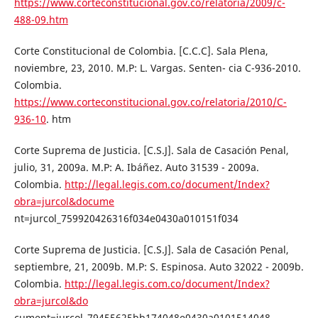
https://www.corteconstitucional.gov.co/relatoria/2009/c-
488-09.htm
Corte Constitucional de Colombia. [C.C.C]. Sala Plena,
noviembre, 23, 2010. M.P: L. Vargas. Senten- cia C-936-2010.
Colombia.
https://www.corteconstitucional.gov.co/relatoria/2010/C-
936-10
. htm
Corte Suprema de Justicia. [C.S.J]. Sala de Casación Penal,
julio, 31, 2009a. M.P: A. Ibáñez. Auto 31539 - 2009a.
Colombia.
http://legal.legis.com.co/document/Index?
obra=jurcol&docume
nt=jurcol_759920426316f034e0430a010151f034
Corte Suprema de Justicia. [C.S.J]. Sala de Casación Penal,
septiembre, 21, 2009b. M.P: S. Espinosa. Auto 32022 - 2009b.
Colombia.
http://legal.legis.com.co/document/Index?
obra=jurcol&do
cument=jurcol_79455625bb174048e0430a0101514048