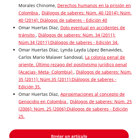
Morales Chinome,
Derechos humanos en la prisión en
Colombia
,
Diálogos de saberes: Núm. 40 (2014): Núm.
40 (2014): Diálogos de saberes - Edición 40
Omar Huertas Díaz,
Dolo eventual en accidentes de
tránsito
,
Diálogos de saberes: Núm. 34 (2011):
Núm.34 (2011):Diálogos de saberes - Edición 34.
Omar Huertas Díaz, Lynda Layda López Benavides,
Carlos Mario Malaver Sandoval,
La colonia penal de
oriente. Último rezago del positivismo jurídico penal
(Acacias- Meta- Colombia)
,
Diálogos de saberes: Núm.
35 (2011): Núm.35 (2011):Diálogos de saberes -
Edición 35.
Omar Huertas Díaz,
Aproximaciones al concepto de
Genocidio en Colombia
,
Diálogos de saberes: Núm. 25
(2006): Núm. 25 (2006):Diálogos de saberes - Edición
25.
Enviar un artículo